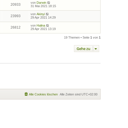
von
Darwin
20933
31 Mai 2021 18:15
von
Akinyi
23993
29 Apr 2021 14:29
von
Halina
26812
29 Apr 2021 13:19
19 Themen • Seite
1
von
1
Gehe zu
Alle Cookies löschen
Alle Zeiten sind
UTC+02:00