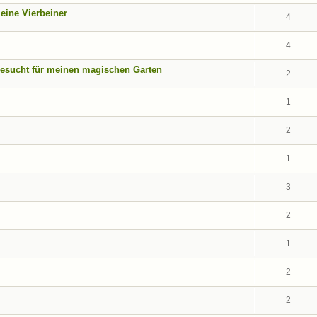
eine Vierbeiner
4
4
gesucht für meinen magischen Garten
2
1
2
1
3
2
1
2
2