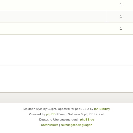
1
1
1
Maxthon style by Culprit. Updated for phpBB3.2 by
Ian Bradley
Powered by
phpBB
® Forum Software © phpBB Limited
Deutsche Übersetzung durch
phpBB.de
Datenschutz
|
Nutzungsbedingungen