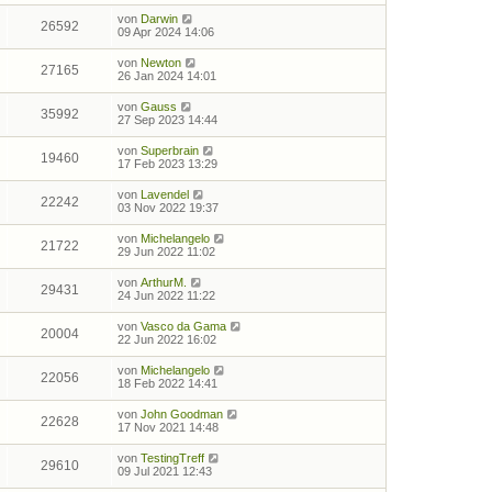
von
Darwin
26592
09 Apr 2024 14:06
von
Newton
27165
26 Jan 2024 14:01
von
Gauss
35992
27 Sep 2023 14:44
von
Superbrain
19460
17 Feb 2023 13:29
von
Lavendel
22242
03 Nov 2022 19:37
von
Michelangelo
21722
29 Jun 2022 11:02
von
ArthurM.
29431
24 Jun 2022 11:22
von
Vasco da Gama
20004
22 Jun 2022 16:02
von
Michelangelo
22056
18 Feb 2022 14:41
von
John Goodman
22628
17 Nov 2021 14:48
von
TestingTreff
29610
09 Jul 2021 12:43