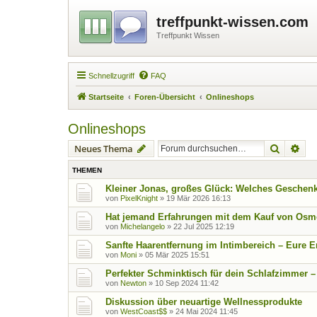
treffpunkt-wissen.com
Treffpunkt Wissen
Schnellzugriff
FAQ
Startseite
Foren-Übersicht
Onlineshops
Onlineshops
Suche
Erw
Neues Thema
THEMEN
Kleiner Jonas, großes Glück: Welches Geschenk
von
PixelKnight
»
19 Mär 2026 16:13
Hat jemand Erfahrungen mit dem Kauf von Osmo
von
Michelangelo
»
22 Jul 2025 12:19
Sanfte Haarentfernung im Intimbereich – Eure
von
Moni
»
05 Mär 2025 15:51
Perfekter Schminktisch für dein Schlafzimmer –
von
Newton
»
10 Sep 2024 11:42
Diskussion über neuartige Wellnessprodukte
von
WestCoast$$
»
24 Mai 2024 11:45