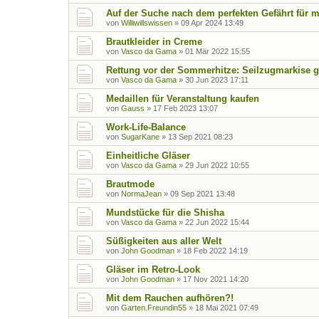
Auf der Suche nach dem perfekten Gefährt für m
von
Williwillswissen
»
09 Apr 2024 13:49
Brautkleider in Creme
von
Vasco da Gama
»
01 Mär 2022 15:55
Rettung vor der Sommerhitze: Seilzugmarkise 
von
Vasco da Gama
»
30 Jun 2023 17:11
Medaillen für Veranstaltung kaufen
von
Gauss
»
17 Feb 2023 13:07
Work-Life-Balance
von
SugarKane
»
13 Sep 2021 08:23
Einheitliche Gläser
von
Vasco da Gama
»
29 Jun 2022 10:55
Brautmode
von
NormaJean
»
09 Sep 2021 13:48
Mundstücke für die Shisha
von
Vasco da Gama
»
22 Jun 2022 15:44
Süßigkeiten aus aller Welt
von
John Goodman
»
18 Feb 2022 14:19
Gläser im Retro-Look
von
John Goodman
»
17 Nov 2021 14:20
Mit dem Rauchen aufhören?!
von
Garten.Freundin55
»
18 Mai 2021 07:49