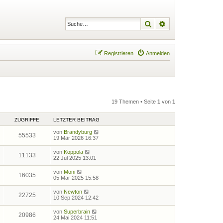
Suche
Erweiterte Suche
Registrieren
Anmelden
19 Themen • Seite
1
von
1
ZUGRIFFE
LETZTER BEITRAG
von
Brandyburg
55533
19 Mär 2026 16:37
von
Koppola
11133
22 Jul 2025 13:01
von
Moni
16035
05 Mär 2025 15:58
von
Newton
22725
10 Sep 2024 12:42
von
Superbrain
20986
24 Mai 2024 11:51