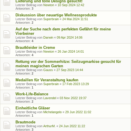
Lieferung und tolle Designs gesucht!
Letzter Beitrag von
Newton
«
10 Sep 2024 12:42
Antworten:
3
Diskussion über neuartige Wellnessprodukte
Letzter Beitrag von
Superbrain
«
24 Mai 2024 11:51
Antworten:
2
Auf der Suche nach dem perfekten Gefährt für meine
Vierbeiner
Letzter Beitrag von
Darwin
«
09 Apr 2024 14:06
Antworten:
4
Brautkleider in Creme
Letzter Beitrag von
Newton
«
26 Jan 2024 14:01
Antworten:
4
Rettung vor der Sommerhitze: Seilzugmarkise gesucht für
meinen magischen Garten
Letzter Beitrag von
Gauss
«
27 Sep 2023 14:44
Antworten:
2
Medaillen für Veranstaltung kaufen
Letzter Beitrag von
Superbrain
«
17 Feb 2023 13:29
Antworten:
1
Work-Life-Balance
Letzter Beitrag von
Lavendel
«
03 Nov 2022 19:37
Antworten:
2
Einheitliche Gläser
Letzter Beitrag von
Michelangelo
«
29 Jun 2022 11:02
Antworten:
1
Brautmode
Letzter Beitrag von
ArthurM.
«
24 Jun 2022 11:22
Antworten:
3