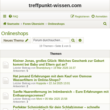
treffpunkt-wissen.com
FAQ
Registrieren
Anmelden
S
Startseite
Foren-Übersicht
Onlineshops
u
Onlineshops
c
Suche
Erweiterte Suche
Neues Thema
h
19 Themen • Seite
1
von
1
e
Themen
Kleiner Jonas, großes Glück: Welches Geschenk zur Geburt
kommt bei Baby und Eltern gut an?
Letzter Beitrag von
Brandyburg
«
19 Mär 2026 16:37
Antworten:
5
Hat jemand Erfahrungen mit dem Kauf von Osmose
Wasserfiltern in Online-Shops?
Letzter Beitrag von
Koppola
«
22 Jul 2025 13:01
Antworten:
2
Sanfte Haarentfernung im Intimbereich – Eure Erfahrungen mit
Enthaarungscremes?
Letzter Beitrag von
Moni
«
05 Mär 2025 15:58
Antworten:
3
Perfekter Schminktisch für dein Schlafzimmer – schnelle