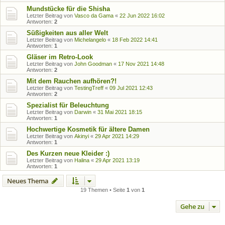
Mundstücke für die Shisha
Letzter Beitrag von
Vasco da Gama
«
22 Jun 2022 16:02
Antworten:
2
Süßigkeiten aus aller Welt
Letzter Beitrag von
Michelangelo
«
18 Feb 2022 14:41
Antworten:
1
Gläser im Retro-Look
Letzter Beitrag von
John Goodman
«
17 Nov 2021 14:48
Antworten:
2
Mit dem Rauchen aufhören?!
Letzter Beitrag von
TestingTreff
«
09 Jul 2021 12:43
Antworten:
2
Spezialist für Beleuchtung
Letzter Beitrag von
Darwin
«
31 Mai 2021 18:15
Antworten:
1
Hochwertige Kosmetik für ältere Damen
Letzter Beitrag von
Akinyi
«
29 Apr 2021 14:29
Antworten:
1
Des Kurzen neue Kleider :)
Letzter Beitrag von
Halina
«
29 Apr 2021 13:19
Antworten:
1
Neues Thema
19 Themen • Seite
1
von
1
Gehe zu