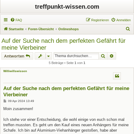
treffpunkt-wissen.com
FAQ
Registrieren
Anmelden
S
Startseite
Foren-Übersicht
Onlineshops
u
Auf der Suche nach dem perfekten Gefährt für
c
meine Vierbeiner
h
Suche
Erweiterte
Antworten
e
5 Beiträge • Seite
1
von
1
Williwillswissen
Auf der Suche nach dem perfekten Gefährt für meine
Vierbeiner
B
09 Apr 2024 13:49
e
i
Moin zusammen!
t
r
a
Ich stehe vor einer Entscheidung, die wohl einige von euch schon mal
g
treffen mussten. Es geht um den Kauf eines neuen Anhängers für meine
Schafe. Ich bin auf Aluminium-Viehanhänger gestoßen, habe aber