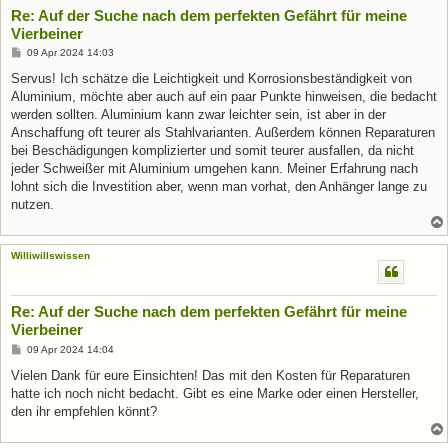
Re: Auf der Suche nach dem perfekten Gefährt für meine
Vierbeiner
B
09 Apr 2024 14:03
e
i
Servus! Ich schätze die Leichtigkeit und Korrosionsbeständigkeit von
t
Aluminium, möchte aber auch auf ein paar Punkte hinweisen, die bedacht
r
a
werden sollten. Aluminium kann zwar leichter sein, ist aber in der
g
Anschaffung oft teurer als Stahlvarianten. Außerdem können Reparaturen
bei Beschädigungen komplizierter und somit teurer ausfallen, da nicht
jeder Schweißer mit Aluminium umgehen kann. Meiner Erfahrung nach
lohnt sich die Investition aber, wenn man vorhat, den Anhänger lange zu
nutzen.
Williwillswissen
Re: Auf der Suche nach dem perfekten Gefährt für meine
Vierbeiner
B
09 Apr 2024 14:04
e
i
Vielen Dank für eure Einsichten! Das mit den Kosten für Reparaturen
t
hatte ich noch nicht bedacht. Gibt es eine Marke oder einen Hersteller,
r
a
den ihr empfehlen könnt?
g