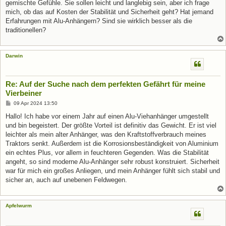
gemischte Gefühle. Sie sollen leicht und langlebig sein, aber ich frage
mich, ob das auf Kosten der Stabilität und Sicherheit geht? Hat jemand
Erfahrungen mit Alu-Anhängern? Sind sie wirklich besser als die
traditionellen?
Darwin
Re: Auf der Suche nach dem perfekten Gefährt für meine
Vierbeiner
B
09 Apr 2024 13:50
e
i
Hallo! Ich habe vor einem Jahr auf einen Alu-Viehanhänger umgestellt
t
und bin begeistert. Der größte Vorteil ist definitiv das Gewicht. Er ist viel
r
a
leichter als mein alter Anhänger, was den Kraftstoffverbrauch meines
g
Traktors senkt. Außerdem ist die Korrosionsbeständigkeit von Aluminium
ein echtes Plus, vor allem in feuchteren Gegenden. Was die Stabilität
angeht, so sind moderne Alu-Anhänger sehr robust konstruiert. Sicherheit
war für mich ein großes Anliegen, und mein Anhänger fühlt sich stabil und
sicher an, auch auf unebenen Feldwegen.
Apfelwurm