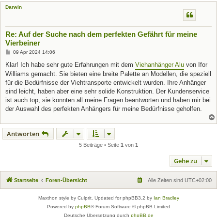
Darwin
Re: Auf der Suche nach dem perfekten Gefährt für meine
Vierbeiner
B
09 Apr 2024 14:06
e
i
Klar! Ich habe sehr gute Erfahrungen mit dem
Viehanhänger Alu
von Ifor
t
Williams gemacht. Sie bieten eine breite Palette an Modellen, die speziell
r
a
für die Bedürfnisse der Viehtransporte entwickelt wurden. Ihre Anhänger
g
sind leicht, haben aber eine sehr solide Konstruktion. Der Kundenservice
ist auch top, sie konnten all meine Fragen beantworten und haben mir bei
der Auswahl des perfekten Anhängers für meine Bedürfnisse geholfen.
Antworten
5 Beiträge • Seite
1
von
1
Gehe zu
Startseite
Foren-Übersicht
Alle Zeiten sind
UTC+02:00
Maxthon style by Culprit. Updated for phpBB3.2 by
Ian Bradley
Powered by
phpBB
® Forum Software © phpBB Limited
Deutsche Übersetzung durch
phpBB.de