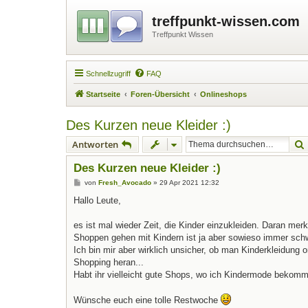
treffpunkt-wissen.com
Treffpunkt Wissen
Schnellzugriff
FAQ
Startseite
Foren-Übersicht
Onlineshops
Des Kurzen neue Kleider :)
Antworten
Des Kurzen neue Kleider :)
B
von
Fresh_Avocado
»
29 Apr 2021 12:32
e
i
Hallo Leute,
t
r
a
es ist mal wieder Zeit, die Kinder einzukleiden. Daran mer
g
Shoppen gehen mit Kindern ist ja aber sowieso immer schw
Ich bin mir aber wirklich unsicher, ob man Kinderkleidung o
Shopping heran...
Habt ihr vielleicht gute Shops, wo ich Kindermode bekom
Wünsche euch eine tolle Restwoche