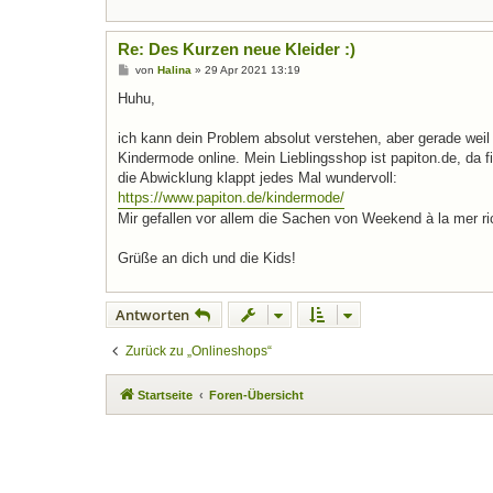
Re: Des Kurzen neue Kleider :)
B
von
Halina
»
29 Apr 2021 13:19
e
i
Huhu,
t
r
a
ich kann dein Problem absolut verstehen, aber gerade weil
g
Kindermode online. Mein Lieblingsshop ist papiton.de, da 
die Abwicklung klappt jedes Mal wundervoll:
https://www.papiton.de/kindermode/
Mir gefallen vor allem die Sachen von Weekend à la mer ric
Grüße an dich und die Kids!
Antworten
Zurück zu „Onlineshops“
Startseite
Foren-Übersicht