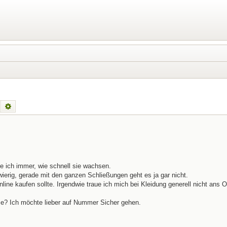
Suche
Erweiterte Suche
ke ich immer, wie schnell sie wachsen.
ierig, gerade mit den ganzen Schließungen geht es ja gar nicht.
nline kaufen sollte. Irgendwie traue ich mich bei Kleidung generell nicht ans O
me? Ich möchte lieber auf Nummer Sicher gehen.