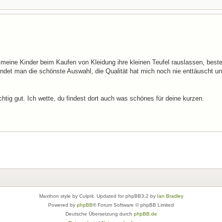
 meine Kinder beim Kaufen von Kleidung ihre kleinen Teufel rauslassen, bestel
findet man die schönste Auswahl, die Qualität hat mich noch nie enttäuscht u
htig gut. Ich wette, du findest dort auch was schönes für deine kurzen.
Maxthon style by Culprit. Updated for phpBB3.2 by
Ian Bradley
Powered by
phpBB
® Forum Software © phpBB Limited
Deutsche Übersetzung durch
phpBB.de