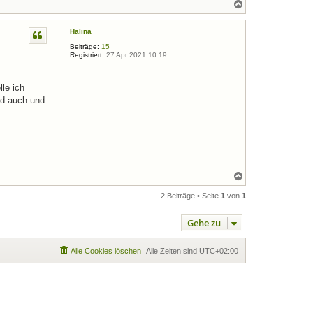
N
a
c
Halina
h
o
Beiträge:
15
b
Registriert:
27 Apr 2021 10:19
e
n
le ich
nd auch und
N
a
c
2 Beiträge • Seite
1
von
1
h
o
Gehe zu
b
e
n
Alle Cookies löschen
Alle Zeiten sind
UTC+02:00