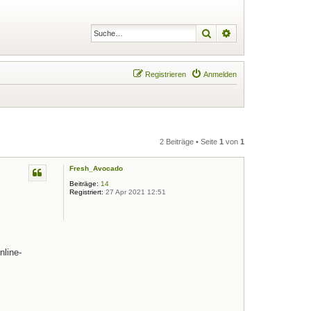
Suche
Erweiterte Suche
Registrieren
Anmelden
2 Beiträge • Seite
1
von
1
Fresh_Avocado
Beiträge:
14
Registriert:
27 Apr 2021 12:51
nline-