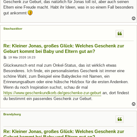
Geschenk zur Geburt, das natürlich für Jonas toll ist, aber auch seinen
Eltern eine Freude macht. Habt ihr Ideen, was in so einem Fall besonders
gut ankommt
Stochastiker
Re: Kleiner Jonas, großes Glück: Welches Geschenk zur
Geburt kommt bei Baby und Eltern gut an?
B
19 Mär 2026 16:23
e
i
Glückwunsch erst mal zum Onkel-Status, das ist wirklich etwas
t
Besonderes. Ich finde, ein personalisiertes Geschenk ist immer eine
r
a
schöne Wahl, zum Beispiel eine Babydecke mit Namen, ein
g
Erinnerungsalbum oder eine hübsche Holzbox für die ersten Andenken.
Wenn du noch Inspiration suchst, schau dir mal
https://www.geschenkundkorb.de/geschenke-zur-geburt
an, dort findest
du bestimmt ein passendes Geschenk zur Geburt.
Brandyburg
Re: Kleiner Jonas, großes Glück: Welches Geschenk zur
Geburt kommt bei Baby und Eltern gut an?