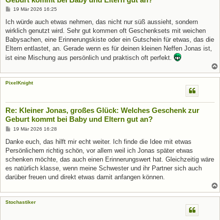
B
19 Mär 2026 16:25
e
i
Ich würde auch etwas nehmen, das nicht nur süß aussieht, sondern
t
wirklich genutzt wird. Sehr gut kommen oft Geschenksets mit weichen
r
a
Babysachen, eine Erinnerungskiste oder ein Gutschein für etwas, das die
g
Eltern entlastet, an. Gerade wenn es für deinen kleinen Neffen Jonas ist,
ist eine Mischung aus persönlich und praktisch oft perfekt.
PixelKnight
Re: Kleiner Jonas, großes Glück: Welches Geschenk zur
Geburt kommt bei Baby und Eltern gut an?
B
19 Mär 2026 16:28
e
i
Danke euch, das hilft mir echt weiter. Ich finde die Idee mit etwas
t
Persönlichem richtig schön, vor allem weil ich Jonas später etwas
r
a
schenken möchte, das auch einen Erinnerungswert hat. Gleichzeitig wäre
g
es natürlich klasse, wenn meine Schwester und ihr Partner sich auch
darüber freuen und direkt etwas damit anfangen können.
Stochastiker