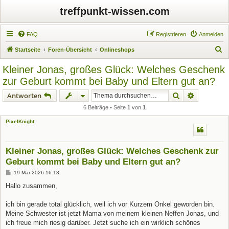
treffpunkt-wissen.com
FAQ
Registrieren
Anmelden
S
Startseite
Foren-Übersicht
Onlineshops
u
Kleiner Jonas, großes Glück: Welches Geschenk
c
zur Geburt kommt bei Baby und Eltern gut an?
h
Suche
Erweiterte
Antworten
e
6 Beiträge • Seite
1
von
1
PixelKnight
Kleiner Jonas, großes Glück: Welches Geschenk zur
Geburt kommt bei Baby und Eltern gut an?
B
19 Mär 2026 16:13
e
i
Hallo zusammen,
t
r
a
ich bin gerade total glücklich, weil ich vor Kurzem Onkel geworden bin.
g
Meine Schwester ist jetzt Mama von meinem kleinen Neffen Jonas, und
ich freue mich riesig darüber. Jetzt suche ich ein wirklich schönes