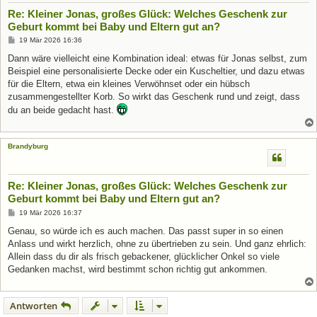
Re: Kleiner Jonas, großes Glück: Welches Geschenk zur
Geburt kommt bei Baby und Eltern gut an?
B
19 Mär 2026 16:36
e
i
Dann wäre vielleicht eine Kombination ideal: etwas für Jonas selbst, zum
t
Beispiel eine personalisierte Decke oder ein Kuscheltier, und dazu etwas
r
a
für die Eltern, etwa ein kleines Verwöhnset oder ein hübsch
g
zusammengestellter Korb. So wirkt das Geschenk rund und zeigt, dass
du an beide gedacht hast.
Brandyburg
Re: Kleiner Jonas, großes Glück: Welches Geschenk zur
Geburt kommt bei Baby und Eltern gut an?
B
19 Mär 2026 16:37
e
i
Genau, so würde ich es auch machen. Das passt super in so einen
t
Anlass und wirkt herzlich, ohne zu übertrieben zu sein. Und ganz ehrlich:
r
a
Allein dass du dir als frisch gebackener, glücklicher Onkel so viele
g
Gedanken machst, wird bestimmt schon richtig gut ankommen.
Antworten