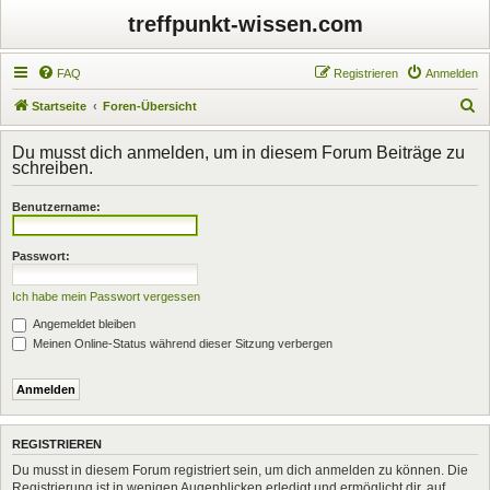
treffpunkt-wissen.com
FAQ
Registrieren
Anmelden
S
Startseite
Foren-Übersicht
u
Du musst dich anmelden, um in diesem Forum Beiträge zu
c
schreiben.
h
Benutzername:
e
Passwort:
Ich habe mein Passwort vergessen
Angemeldet bleiben
Meinen Online-Status während dieser Sitzung verbergen
REGISTRIEREN
Du musst in diesem Forum registriert sein, um dich anmelden zu können. Die
Registrierung ist in wenigen Augenblicken erledigt und ermöglicht dir, auf