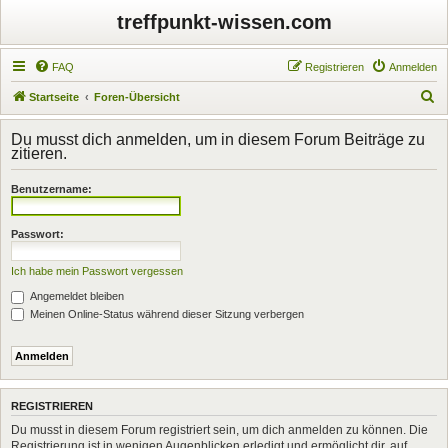
treffpunkt-wissen.com
FAQ
Registrieren
Anmelden
S
Startseite
Foren-Übersicht
u
Du musst dich anmelden, um in diesem Forum Beiträge zu
c
zitieren.
h
Benutzername:
e
Passwort:
Ich habe mein Passwort vergessen
Angemeldet bleiben
Meinen Online-Status während dieser Sitzung verbergen
REGISTRIEREN
Du musst in diesem Forum registriert sein, um dich anmelden zu können. Die
Registrierung ist in wenigen Augenblicken erledigt und ermöglicht dir, auf