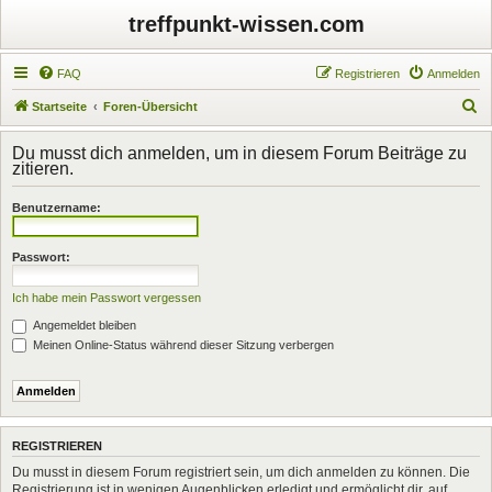
treffpunkt-wissen.com
FAQ
Registrieren
Anmelden
S
Startseite
Foren-Übersicht
u
Du musst dich anmelden, um in diesem Forum Beiträge zu
c
zitieren.
h
Benutzername:
e
Passwort:
Ich habe mein Passwort vergessen
Angemeldet bleiben
Meinen Online-Status während dieser Sitzung verbergen
REGISTRIEREN
Du musst in diesem Forum registriert sein, um dich anmelden zu können. Die
Registrierung ist in wenigen Augenblicken erledigt und ermöglicht dir, auf