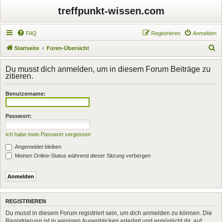
treffpunkt-wissen.com
FAQ
Registrieren
Anmelden
S
Startseite
Foren-Übersicht
u
Du musst dich anmelden, um in diesem Forum Beiträge zu
c
zitieren.
h
Benutzername:
e
Passwort:
Ich habe mein Passwort vergessen
Angemeldet bleiben
Meinen Online-Status während dieser Sitzung verbergen
REGISTRIEREN
Du musst in diesem Forum registriert sein, um dich anmelden zu können. Die
Registrierung ist in wenigen Augenblicken erledigt und ermöglicht dir, auf