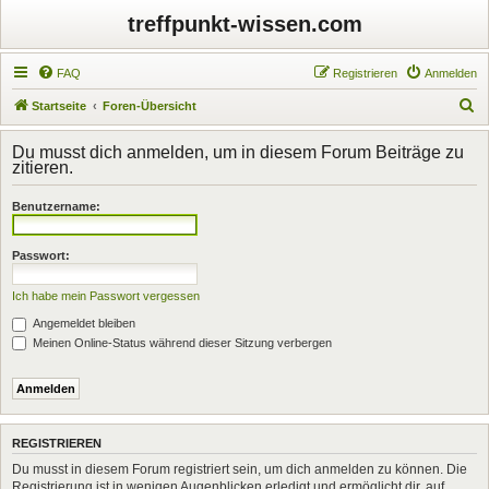
treffpunkt-wissen.com
FAQ
Registrieren
Anmelden
S
Startseite
Foren-Übersicht
u
Du musst dich anmelden, um in diesem Forum Beiträge zu
c
zitieren.
h
Benutzername:
e
Passwort:
Ich habe mein Passwort vergessen
Angemeldet bleiben
Meinen Online-Status während dieser Sitzung verbergen
REGISTRIEREN
Du musst in diesem Forum registriert sein, um dich anmelden zu können. Die
Registrierung ist in wenigen Augenblicken erledigt und ermöglicht dir, auf