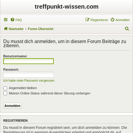
treffpunkt-wissen.com
FAQ
Registrieren
Anmelden
S
Startseite
Foren-Übersicht
u
Du musst dich anmelden, um in diesem Forum Beiträge zu
c
zitieren.
h
Benutzername:
e
Passwort:
Ich habe mein Passwort vergessen
Angemeldet bleiben
Meinen Online-Status während dieser Sitzung verbergen
REGISTRIEREN
Du musst in diesem Forum registriert sein, um dich anmelden zu können. Die
Registrierung ist in wenigen Augenblicken erledigt und ermöglicht dir, auf