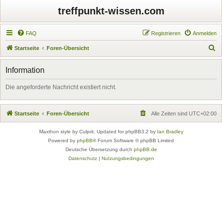
treffpunkt-wissen.com
FAQ
Registrieren
Anmelden
S
Startseite
Foren-Übersicht
u
Information
c
h
Die angeforderte Nachricht existiert nicht.
e
Startseite
Foren-Übersicht
Alle Zeiten sind
UTC+02:00
Maxthon style by Culprit. Updated for phpBB3.2 by
Ian Bradley
Powered by
phpBB
® Forum Software © phpBB Limited
Deutsche Übersetzung durch
phpBB.de
Datenschutz
|
Nutzungsbedingungen