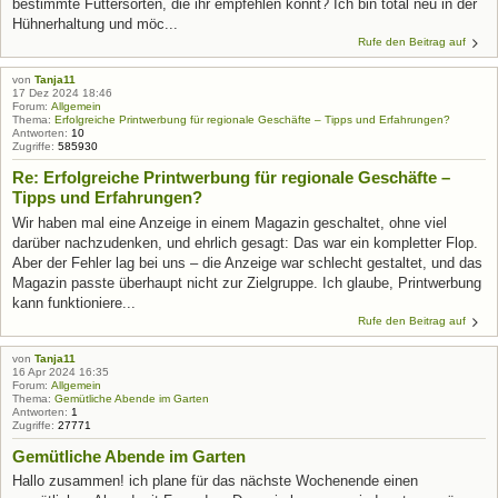
bestimmte Futtersorten, die ihr empfehlen könnt? Ich bin total neu in der
Hühnerhaltung und möc...
Rufe den Beitrag auf
von
Tanja11
17 Dez 2024 18:46
Forum:
Allgemein
Thema:
Erfolgreiche Printwerbung für regionale Geschäfte – Tipps und Erfahrungen?
Antworten:
10
Zugriffe:
585930
Re: Erfolgreiche Printwerbung für regionale Geschäfte –
Tipps und Erfahrungen?
Wir haben mal eine Anzeige in einem Magazin geschaltet, ohne viel
darüber nachzudenken, und ehrlich gesagt: Das war ein kompletter Flop.
Aber der Fehler lag bei uns – die Anzeige war schlecht gestaltet, und das
Magazin passte überhaupt nicht zur Zielgruppe. Ich glaube, Printwerbung
kann funktioniere...
Rufe den Beitrag auf
von
Tanja11
16 Apr 2024 16:35
Forum:
Allgemein
Thema:
Gemütliche Abende im Garten
Antworten:
1
Zugriffe:
27771
Gemütliche Abende im Garten
Hallo zusammen! ich plane für das nächste Wochenende einen