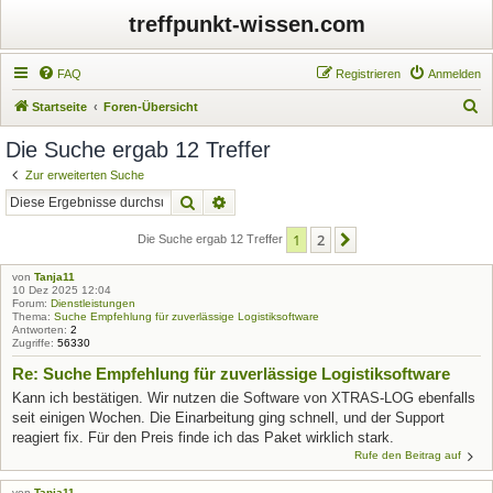
treffpunkt-wissen.com
FAQ
Registrieren
Anmelden
S
Startseite
Foren-Übersicht
u
Die Suche ergab 12 Treffer
c
Zur erweiterten Suche
h
Suche
Erweiterte Suche
e
1
2
Nächste
Die Suche ergab 12 Treffer
von
Tanja11
10 Dez 2025 12:04
Forum:
Dienstleistungen
Thema:
Suche Empfehlung für zuverlässige Logistiksoftware
Antworten:
2
Zugriffe:
56330
Re: Suche Empfehlung für zuverlässige Logistiksoftware
Kann ich bestätigen. Wir nutzen die Software von XTRAS-LOG ebenfalls
seit einigen Wochen. Die Einarbeitung ging schnell, und der Support
reagiert fix. Für den Preis finde ich das Paket wirklich stark.
Rufe den Beitrag auf
von
Tanja11