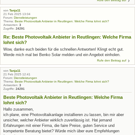
Rufe den Beitrag auf
von
Tanja11
21 Feb 2025 13:04
Forum:
Dienstleistungen
Thema:
Beste Photovoltaik Anbieter in Reutlingen: Welche Firma lohnt sich?
Antworten:
3
Zugriffe:
24291
Re: Beste Photovoltaik Anbieter in Reutlingen: Welche Firma
lohnt sich?
Wow, danke euch beiden für die schnellen Antworten! Klingt echt gut.
Werde mich mal bei Benko Solar melden und ein Angebot einholen.
Rufe den Beitrag auf
von
Tanja11
21 Feb 2025 12:41
Forum:
Dienstleistungen
Thema:
Beste Photovoltaik Anbieter in Reutlingen: Welche Firma lohnt sich?
Antworten:
3
Zugriffe:
24291
Beste Photovoltaik Anbieter in Reutlingen: Welche Firma
lohnt sich?
Hallo zusammen,
ich plane, eine Photovoltaikanlage installieren zu lassen, bin mir aber
unsicher, welcher Anbieter wirklich zuverlässig ist. Hat jemand
Erfahrungen mit einer Firma, die faire Preise, guten Service und
kompetente Beratung bietet? Würde mich über eure Empfehlungen