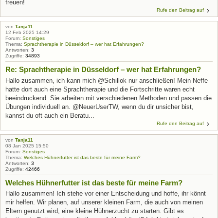
freuen!
Rufe den Beitrag auf
von
Tanja11
12 Feb 2025 14:29
Forum:
Sonstiges
Thema:
Sprachtherapie in Düsseldorf – wer hat Erfahrungen?
Antworten:
3
Zugriffe:
34893
Re: Sprachtherapie in Düsseldorf – wer hat Erfahrungen?
Hallo zusammen, ich kann mich @Schillok nur anschließen! Mein Neffe
hatte dort auch eine Sprachtherapie und die Fortschritte waren echt
beeindruckend. Sie arbeiten mit verschiedenen Methoden und passen die
Übungen individuell an. @NeuerUserTW, wenn du dir unsicher bist,
kannst du oft auch ein Beratu...
Rufe den Beitrag auf
von
Tanja11
08 Jan 2025 15:50
Forum:
Sonstiges
Thema:
Welches Hühnerfutter ist das beste für meine Farm?
Antworten:
3
Zugriffe:
42466
Welches Hühnerfutter ist das beste für meine Farm?
Hallo zusammen! Ich stehe vor einer Entscheidung und hoffe, ihr könnt
mir helfen. Wir planen, auf unserer kleinen Farm, die auch von meinen
Eltern genutzt wird, eine kleine Hühnerzucht zu starten. Gibt es