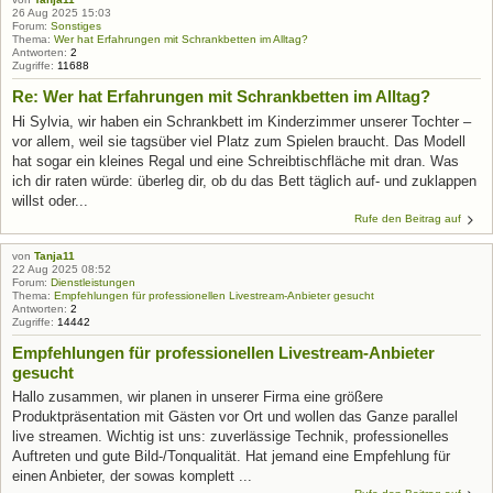
26 Aug 2025 15:03
Forum:
Sonstiges
Thema:
Wer hat Erfahrungen mit Schrankbetten im Alltag?
Antworten:
2
Zugriffe:
11688
Re: Wer hat Erfahrungen mit Schrankbetten im Alltag?
Hi Sylvia, wir haben ein Schrankbett im Kinderzimmer unserer Tochter –
vor allem, weil sie tagsüber viel Platz zum Spielen braucht. Das Modell
hat sogar ein kleines Regal und eine Schreibtischfläche mit dran. Was
ich dir raten würde: überleg dir, ob du das Bett täglich auf- und zuklappen
willst oder...
Rufe den Beitrag auf
von
Tanja11
22 Aug 2025 08:52
Forum:
Dienstleistungen
Thema:
Empfehlungen für professionellen Livestream-Anbieter gesucht
Antworten:
2
Zugriffe:
14442
Empfehlungen für professionellen Livestream-Anbieter
gesucht
Hallo zusammen, wir planen in unserer Firma eine größere
Produktpräsentation mit Gästen vor Ort und wollen das Ganze parallel
live streamen. Wichtig ist uns: zuverlässige Technik, professionelles
Auftreten und gute Bild-/Tonqualität. Hat jemand eine Empfehlung für
einen Anbieter, der sowas komplett ...