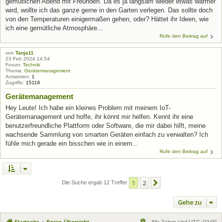
gemütlichen Abend mit Freunden. Da es ja langsam wieder etwas wärmer
wird, wollte ich das ganze gerne in den Garten verlegen. Das sollte doch
von den Temperaturen einigermaßen gehen, oder? Hättet ihr Ideen, wie
ich eine gemütliche Atmosphäre...
Rufe den Beitrag auf
von
Tanja11
23 Feb 2024 14:54
Forum:
Technik
Thema:
Gerätemanagement
Antworten:
1
Zugriffe:
15116
Gerätemanagement
Hey Leute! Ich habe ein kleines Problem mit meinem IoT-
Gerätemanagement und hoffe, ihr könnt mir helfen. Kennt ihr eine
benutzerfreundliche Plattform oder Software, die mir dabei hilft, meine
wachsende Sammlung von smarten Geräten einfach zu verwalten? Ich
fühle mich gerade ein bisschen wie in einem...
Rufe den Beitrag auf
1
2
Nächste
Die Suche ergab 12 Treffer
Gehe zu
Startseite
Foren-Übersicht
Alle Zeiten sind
UTC+02:00