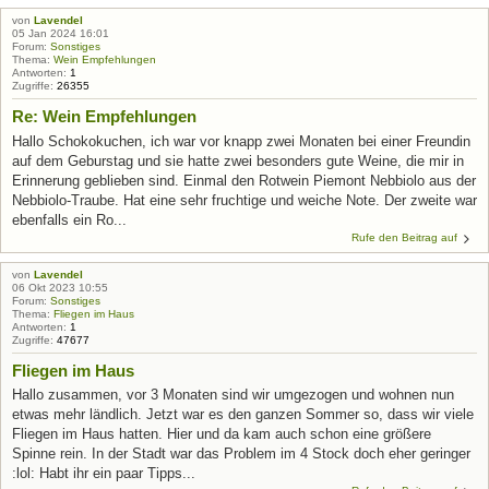
von
Lavendel
05 Jan 2024 16:01
Forum:
Sonstiges
Thema:
Wein Empfehlungen
Antworten:
1
Zugriffe:
26355
Re: Wein Empfehlungen
Hallo Schokokuchen, ich war vor knapp zwei Monaten bei einer Freundin
auf dem Geburstag und sie hatte zwei besonders gute Weine, die mir in
Erinnerung geblieben sind. Einmal den Rotwein Piemont Nebbiolo aus der
Nebbiolo-Traube. Hat eine sehr fruchtige und weiche Note. Der zweite war
ebenfalls ein Ro...
Rufe den Beitrag auf
von
Lavendel
06 Okt 2023 10:55
Forum:
Sonstiges
Thema:
Fliegen im Haus
Antworten:
1
Zugriffe:
47677
Fliegen im Haus
Hallo zusammen, vor 3 Monaten sind wir umgezogen und wohnen nun
etwas mehr ländlich. Jetzt war es den ganzen Sommer so, dass wir viele
Fliegen im Haus hatten. Hier und da kam auch schon eine größere
Spinne rein. In der Stadt war das Problem im 4 Stock doch eher geringer
:lol: Habt ihr ein paar Tipps...