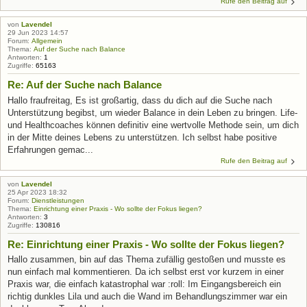
Rufe den Beitrag auf
von
Lavendel
29 Jun 2023 14:57
Forum:
Allgemein
Thema:
Auf der Suche nach Balance
Antworten:
1
Zugriffe:
65163
Re: Auf der Suche nach Balance
Hallo fraufreitag, Es ist großartig, dass du dich auf die Suche nach
Unterstützung begibst, um wieder Balance in dein Leben zu bringen. Life-
und Healthcoaches können definitiv eine wertvolle Methode sein, um dich
in der Mitte deines Lebens zu unterstützen. Ich selbst habe positive
Erfahrungen gemac...
Rufe den Beitrag auf
von
Lavendel
25 Apr 2023 18:32
Forum:
Dienstleistungen
Thema:
Einrichtung einer Praxis - Wo sollte der Fokus liegen?
Antworten:
3
Zugriffe:
130816
Re: Einrichtung einer Praxis - Wo sollte der Fokus liegen?
Hallo zusammen, bin auf das Thema zufällig gestoßen und musste es
nun einfach mal kommentieren. Da ich selbst erst vor kurzem in einer
Praxis war, die einfach katastrophal war :roll: Im Eingangsbereich ein
richtig dunkles Lila und auch die Wand im Behandlungszimmer war ein