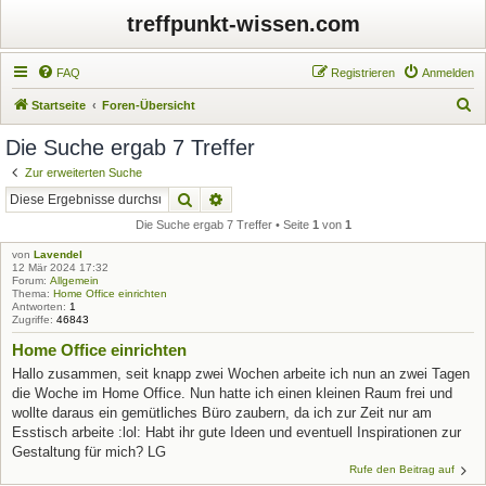
treffpunkt-wissen.com
FAQ
Registrieren
Anmelden
S
Startseite
Foren-Übersicht
u
Die Suche ergab 7 Treffer
c
Zur erweiterten Suche
h
Suche
Erweiterte Suche
e
Die Suche ergab 7 Treffer • Seite
1
von
1
von
Lavendel
12 Mär 2024 17:32
Forum:
Allgemein
Thema:
Home Office einrichten
Antworten:
1
Zugriffe:
46843
Home Office einrichten
Hallo zusammen, seit knapp zwei Wochen arbeite ich nun an zwei Tagen
die Woche im Home Office. Nun hatte ich einen kleinen Raum frei und
wollte daraus ein gemütliches Büro zaubern, da ich zur Zeit nur am
Esstisch arbeite :lol: Habt ihr gute Ideen und eventuell Inspirationen zur
Gestaltung für mich? LG
Rufe den Beitrag auf