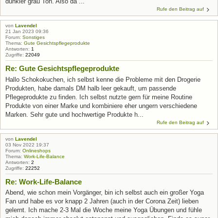
dunkler grau Ton. Also da ...
Rufe den Beitrag auf
von
Lavendel
21 Jan 2023 09:36
Forum:
Sonstiges
Thema:
Gute Gesichtspflegeprodukte
Antworten:
1
Zugriffe:
22049
Re: Gute Gesichtspflegeprodukte
Hallo Schokokuchen, ich selbst kenne die Probleme mit den Drogerie
Produkten, habe damals DM halb leer gekauft, um passende
Pflegeprodukte zu finden. Ich selbst nutzte gern für meine Routine
Produkte von einer Marke und kombiniere eher ungern verschiedene
Marken. Sehr gute und hochwertige Produkte h...
Rufe den Beitrag auf
von
Lavendel
03 Nov 2022 19:37
Forum:
Onlineshops
Thema:
Work-Life-Balance
Antworten:
2
Zugriffe:
22252
Re: Work-Life-Balance
Abend, wie schon mein Vorgänger, bin ich selbst auch ein großer Yoga
Fan und habe es vor knapp 2 Jahren (auch in der Corona Zeit) lieben
gelernt. Ich mache 2-3 Mal die Woche meine Yoga Übungen und fühle