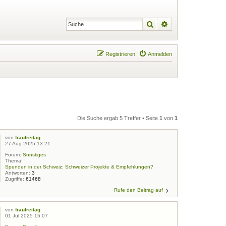
Suche
Erweiterte Suche
Registrieren
Anmelden
Die Suche ergab 5 Treffer • Seite
1
von
1
von
fraufreitag
27 Aug 2025 13:21
Forum:
Sonstiges
Thema:
Spenden in der Schweiz: Schweizer Projekte & Empfehlungen?
Antworten:
3
Zugriffe:
61468
Rufe den Beitrag auf
von
fraufreitag
01 Jul 2025 15:07