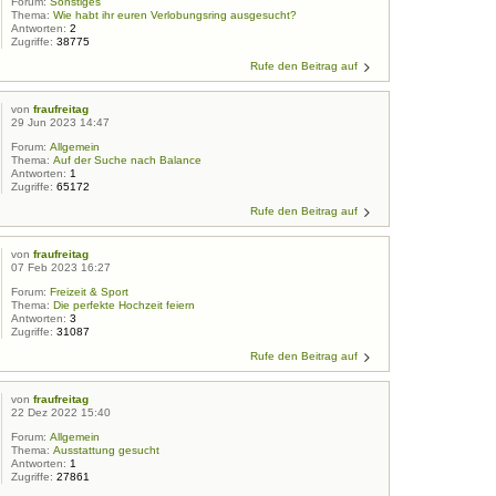
Forum:
Sonstiges
Thema:
Wie habt ihr euren Verlobungsring ausgesucht?
Antworten:
2
Zugriffe:
38775
Rufe den Beitrag auf
von
fraufreitag
29 Jun 2023 14:47
Forum:
Allgemein
Thema:
Auf der Suche nach Balance
Antworten:
1
Zugriffe:
65172
Rufe den Beitrag auf
von
fraufreitag
07 Feb 2023 16:27
Forum:
Freizeit & Sport
Thema:
Die perfekte Hochzeit feiern
Antworten:
3
Zugriffe:
31087
Rufe den Beitrag auf
von
fraufreitag
22 Dez 2022 15:40
Forum:
Allgemein
Thema:
Ausstattung gesucht
Antworten:
1
Zugriffe:
27861