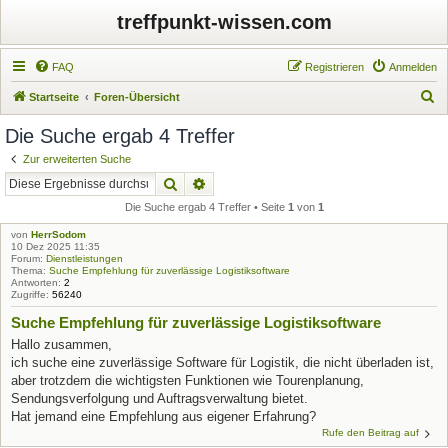
treffpunkt-wissen.com
FAQ
Registrieren
Anmelden
S
Startseite
Foren-Übersicht
u
Die Suche ergab 4 Treffer
c
Zur erweiterten Suche
h
Suche
Erweiterte Suche
e
Die Suche ergab 4 Treffer • Seite
1
von
1
von
HerrSodom
10 Dez 2025 11:35
Forum:
Dienstleistungen
Thema:
Suche Empfehlung für zuverlässige Logistiksoftware
Antworten:
2
Zugriffe:
56240
Suche Empfehlung für zuverlässige Logistiksoftware
Hallo zusammen,
ich suche eine zuverlässige Software für Logistik, die nicht überladen ist,
aber trotzdem die wichtigsten Funktionen wie Tourenplanung,
Sendungsverfolgung und Auftragsverwaltung bietet.
Hat jemand eine Empfehlung aus eigener Erfahrung?
Rufe den Beitrag auf