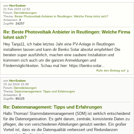
von
HerrSodom
21 Feb 2025 12:52
Forum:
Dienstleistungen
Thema:
Beste Photovoltaik Anbieter in Reutlingen: Welche Firma lohnt sich?
Antworten:
3
Zugriffe:
24257
Re: Beste Photovoltaik Anbieter in Reutlingen: Welche Firma
lohnt sich?
Hey Tanja11, ich habe letztes Jahr eine PV-Anlage in Reutlingen
installieren lassen und kann dir Benko Solar absolut empfehlen! Die
beraten super ausführlich, machen eine saubere Installation und
kümmern sich auch um die ganzen Anmeldungen und
Fördermöglichkeiten. Schau mal hier: https://benko-solar...
Rufe den Beitrag auf
von
HerrSodom
15 Jul 2024 15:38
Forum:
Dienstleistungen
Thema:
Datenmanagement: Tipps und Erfahrungen
Antworten:
2
Zugriffe:
80125
Re: Datenmanagement: Tipps und Erfahrungen
Hallo Thomas! Stammdatenmanagement (SDM) ist wirklich entscheidend
für die Datenorganisation. Es geht darum, zentrale, konsistente Daten zu
pflegen, die von verschiedenen Abteilungen genutzt werden. Ein großer
Vorteil ist, dass es die Datenqualität verbessert und Redundanzen