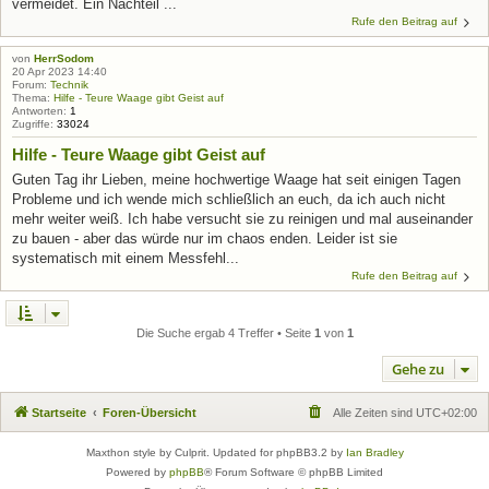
vermeidet. Ein Nachteil ...
Rufe den Beitrag auf
von
HerrSodom
20 Apr 2023 14:40
Forum:
Technik
Thema:
Hilfe - Teure Waage gibt Geist auf
Antworten:
1
Zugriffe:
33024
Hilfe - Teure Waage gibt Geist auf
Guten Tag ihr Lieben, meine hochwertige Waage hat seit einigen Tagen
Probleme und ich wende mich schließlich an euch, da ich auch nicht
mehr weiter weiß. Ich habe versucht sie zu reinigen und mal auseinander
zu bauen - aber das würde nur im chaos enden. Leider ist sie
systematisch mit einem Messfehl...
Rufe den Beitrag auf
Die Suche ergab 4 Treffer • Seite
1
von
1
Gehe zu
Startseite
Foren-Übersicht
Alle Zeiten sind
UTC+02:00
Maxthon style by Culprit. Updated for phpBB3.2 by
Ian Bradley
Powered by
phpBB
® Forum Software © phpBB Limited