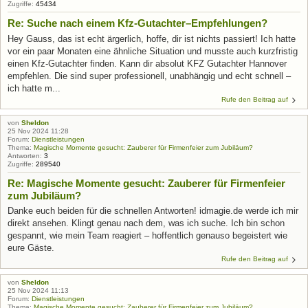
Zugriffe:
45434
Re: Suche nach einem Kfz-Gutachter–Empfehlungen?
Hey Gauss, das ist echt ärgerlich, hoffe, dir ist nichts passiert! Ich hatte
vor ein paar Monaten eine ähnliche Situation und musste auch kurzfristig
einen Kfz-Gutachter finden. Kann dir absolut KFZ Gutachter Hannover
empfehlen. Die sind super professionell, unabhängig und echt schnell –
ich hatte m...
Rufe den Beitrag auf
von
Sheldon
25 Nov 2024 11:28
Forum:
Dienstleistungen
Thema:
Magische Momente gesucht: Zauberer für Firmenfeier zum Jubiläum?
Antworten:
3
Zugriffe:
289540
Re: Magische Momente gesucht: Zauberer für Firmenfeier
zum Jubiläum?
Danke euch beiden für die schnellen Antworten! idmagie.de werde ich mir
direkt ansehen. Klingt genau nach dem, was ich suche. Ich bin schon
gespannt, wie mein Team reagiert – hoffentlich genauso begeistert wie
eure Gäste.
Rufe den Beitrag auf
von
Sheldon
25 Nov 2024 11:13
Forum:
Dienstleistungen
Thema:
Magische Momente gesucht: Zauberer für Firmenfeier zum Jubiläum?