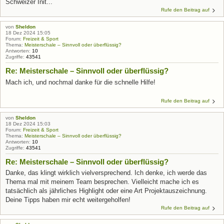
Schweizer Init...
Rufe den Beitrag auf
von
Sheldon
18 Dez 2024 15:05
Forum:
Freizeit & Sport
Thema:
Meisterschale – Sinnvoll oder überflüssig?
Antworten:
10
Zugriffe:
43541
Re: Meisterschale – Sinnvoll oder überflüssig?
Mach ich, und nochmal danke für die schnelle Hilfe!
Rufe den Beitrag auf
von
Sheldon
18 Dez 2024 15:03
Forum:
Freizeit & Sport
Thema:
Meisterschale – Sinnvoll oder überflüssig?
Antworten:
10
Zugriffe:
43541
Re: Meisterschale – Sinnvoll oder überflüssig?
Danke, das klingt wirklich vielversprechend. Ich denke, ich werde das
Thema mal mit meinem Team besprechen. Vielleicht mache ich es
tatsächlich als jährliches Highlight oder eine Art Projektauszeichnung.
Deine Tipps haben mir echt weitergeholfen!
Rufe den Beitrag auf