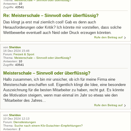
Thema:
Meisterschale – Sinnvoll oder überflüssig?
Antworten:
10
Zugriffe:
43541
Re: Meisterschale – Sinnvoll oder überflüssig?
Das klingt ja erst mal ziemlich cool! Gab es denn auch
Herausforderungen oder Kritik? Ich könnte mir vorstellen, dass solche
Wettbewerbe eventuell auch Neid oder Druck erzeugen könnten.
Rufe den Beitrag auf
von
Sheldon
16 Dez 2024 15:46
Forum:
Freizeit & Sport
Thema:
Meisterschale – Sinnvoll oder überflüssig?
Antworten:
10
Zugriffe:
43541
Meisterschale – Sinnvoll oder überflüssig?
Hallo zusammen, ich bin mir unsicher, ob ich für meine Firma eine
Meisterschale anschaffen soll. Eigentlich klingt die Idee, eine besondere
Auszeichnung für die besten Mitarbeiter zu haben, recht gut. Es könnte
die Motivation steigern, wenn man einmal im Jahr so etwas wie den
"Mitarbeiter des Jahres...
Rufe den Beitrag auf
von
Sheldon
10 Dez 2024 12:13
Forum:
Dienstleistungen
Thema:
Suche nach einem Kfz-Gutachter–Empfehlungen?
Antworten:
2