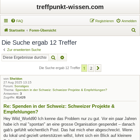
treffpunkt-wissen.com
FAQ
Registrieren
Anmelden
S
Startseite
Foren-Übersicht
u
Die Suche ergab 12 Treffer
c
Zur erweiterten Suche
h
Suche
Erweiterte Suche
e
1
2
Nächste
Die Suche ergab 12 Treffer
von
Sheldon
27 Aug 2025 13:15
Forum:
Sonstiges
Thema:
Spenden in der Schweiz: Schweizer Projekte & Empfehlungen?
Antworten:
3
Zugriffe:
61426
Re: Spenden in der Schweiz: Schweizer Projekte &
Empfehlungen?
Hey Wild_World90 Ich kenne das Problem nur zu gut. Vor ein paar Jahren
habe ich mal "spontan" an eine grosse Organisation gespendet – danach
gab's gefühlt wöchentlich Post. Das hat mich eher abgeschreckt. Wenn
du lokal und gezielt unterstützen willst, lohnt sich ein Blick auf kleinere