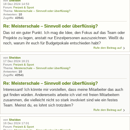
von
Sheldon
18 Dez 2024 14:53
Forum:
Freizeit & Sport
Thema:
Meisterschale – Sinnvoll oder überflüssig?
Antworten:
10
Zugriffe:
43541
Re: Meisterschale – Sinnvoll oder überflüssig?
Das ist ein guter Punkt. Ich mag die Idee, den Fokus auf das Team oder
Projekte zu legen, anstatt nur Einzelpersonen auszuzeichnen. Weißt du
noch, warum ihr euch für Budgetpokale entschieden habt?
Rufe den Beitrag auf
von
Sheldon
17 Dez 2024 16:21
Forum:
Freizeit & Sport
Thema:
Meisterschale – Sinnvoll oder überflüssig?
Antworten:
10
Zugriffe:
43541
Re: Meisterschale – Sinnvoll oder überflüssig?
Interessant! Ich könnte mir vorstellen, dass meine Mitarbeiter das auch
gut finden würden. Andererseits arbeite ich viel mit freien Mitarbeitern
zusammen, die vielleicht nicht so stark involviert sind wie ein festes
Team. Meinst du, es lohnt sich trotzdem?
Rufe den Beitrag auf
von
Sheldon
16 Dez 2024 17:01
Forum:
Freizeit & Sport