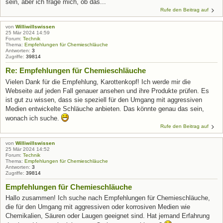
sein, aber ich frage mich, ob das...
Rufe den Beitrag auf
von
Williwillswissen
25 Mär 2024 14:59
Forum:
Technik
Thema:
Empfehlungen für Chemieschläuche
Antworten:
3
Zugriffe:
39814
Re: Empfehlungen für Chemieschläuche
Vielen Dank für die Empfehlung, Karottenkopf! Ich werde mir die
Webseite auf jeden Fall genauer ansehen und ihre Produkte prüfen. Es
ist gut zu wissen, dass sie speziell für den Umgang mit aggressiven
Medien entwickelte Schläuche anbieten. Das könnte genau das sein,
wonach ich suche.
Rufe den Beitrag auf
von
Williwillswissen
25 Mär 2024 14:52
Forum:
Technik
Thema:
Empfehlungen für Chemieschläuche
Antworten:
3
Zugriffe:
39814
Empfehlungen für Chemieschläuche
Hallo zusammen! Ich suche nach Empfehlungen für Chemieschläuche,
die für den Umgang mit aggressiven oder korrosiven Medien wie
Chemikalien, Säuren oder Laugen geeignet sind. Hat jemand Erfahrung