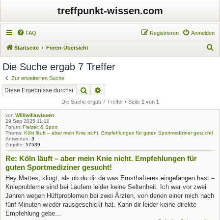
treffpunkt-wissen.com
FAQ
Registrieren
Anmelden
S
Startseite
Foren-Übersicht
u
Die Suche ergab 7 Treffer
c
Zur erweiterten Suche
h
Suche
Erweiterte Suche
e
Die Suche ergab 7 Treffer • Seite
1
von
1
von
Williwillswissen
29 Sep 2025 11:18
Forum:
Freizeit & Sport
Thema:
Köln läuft – aber mein Knie nicht. Empfehlungen für guten Sportmediziner gesucht!
Antworten:
3
Zugriffe:
57539
Re: Köln läuft – aber mein Knie nicht. Empfehlungen für
guten Sportmediziner gesucht!
Hey Mattes, klingt, als ob du dir da was Ernsthafteres eingefangen hast –
Knieprobleme sind bei Läufern leider keine Seltenheit. Ich war vor zwei
Jahren wegen Hüftproblemen bei zwei Ärzten, von denen einer mich nach
fünf Minuten wieder rausgeschickt hat. Kann dir leider keine direkte
Empfehlung gebe...