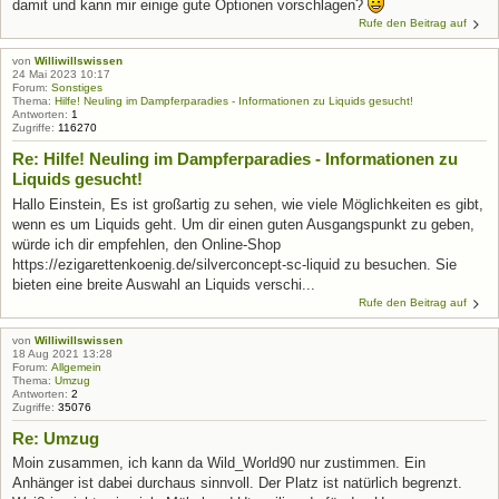
damit und kann mir einige gute Optionen vorschlagen?
Rufe den Beitrag auf
von
Williwillswissen
24 Mai 2023 10:17
Forum:
Sonstiges
Thema:
Hilfe! Neuling im Dampferparadies - Informationen zu Liquids gesucht!
Antworten:
1
Zugriffe:
116270
Re: Hilfe! Neuling im Dampferparadies - Informationen zu
Liquids gesucht!
Hallo Einstein, Es ist großartig zu sehen, wie viele Möglichkeiten es gibt,
wenn es um Liquids geht. Um dir einen guten Ausgangspunkt zu geben,
würde ich dir empfehlen, den Online-Shop
https://ezigarettenkoenig.de/silverconcept-sc-liquid zu besuchen. Sie
bieten eine breite Auswahl an Liquids verschi...
Rufe den Beitrag auf
von
Williwillswissen
18 Aug 2021 13:28
Forum:
Allgemein
Thema:
Umzug
Antworten:
2
Zugriffe:
35076
Re: Umzug
Moin zusammen, ich kann da Wild_World90 nur zustimmen. Ein
Anhänger ist dabei durchaus sinnvoll. Der Platz ist natürlich begrenzt.