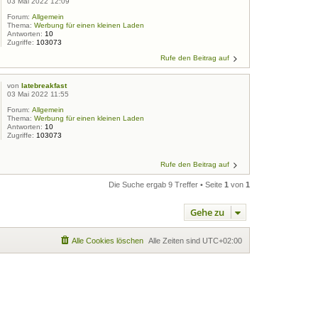
03 Mai 2022 12:09
Forum:
Allgemein
Thema:
Werbung für einen kleinen Laden
Antworten:
10
Zugriffe:
103073
Rufe den Beitrag auf
von
latebreakfast
03 Mai 2022 11:55
Forum:
Allgemein
Thema:
Werbung für einen kleinen Laden
Antworten:
10
Zugriffe:
103073
Rufe den Beitrag auf
Die Suche ergab 9 Treffer • Seite
1
von
1
Gehe zu
Alle Cookies löschen
Alle Zeiten sind
UTC+02:00