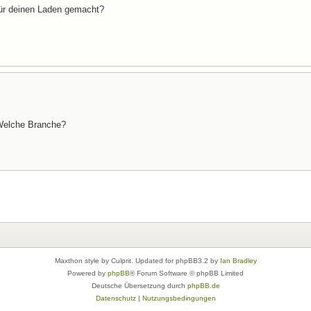
ür deinen Laden gemacht?
 Welche Branche?
Maxthon style by Culprit. Updated for phpBB3.2 by
Ian Bradley
Powered by
phpBB
® Forum Software © phpBB Limited
Deutsche Übersetzung durch
phpBB.de
Datenschutz
|
Nutzungsbedingungen