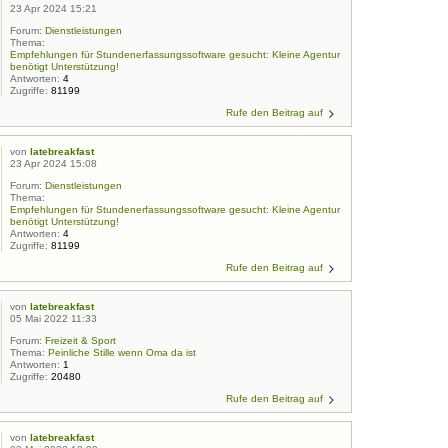
23 Apr 2024 15:21
Forum:
Dienstleistungen
Thema:
Empfehlungen für Stundenerfassungssoftware gesucht: Kleine Agentur
benötigt Unterstützung!
Antworten:
4
Zugriffe:
81199
Rufe den Beitrag auf
von
latebreakfast
23 Apr 2024 15:08
Forum:
Dienstleistungen
Thema:
Empfehlungen für Stundenerfassungssoftware gesucht: Kleine Agentur
benötigt Unterstützung!
Antworten:
4
Zugriffe:
81199
Rufe den Beitrag auf
von
latebreakfast
05 Mai 2022 11:33
Forum:
Freizeit & Sport
Thema:
Peinliche Stille wenn Oma da ist
Antworten:
1
Zugriffe:
20480
Rufe den Beitrag auf
von
latebreakfast