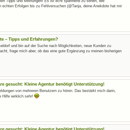
len Tipps und Meinungen! Es ist echt spannend zu sehen, wie
von echten Erfolgen bis zu Fehlversuchen (@Tanja, deine Anekdote hat mir
fte – Tipps und Erfahrungen?
seldorf und bin auf der Suche nach Möglichkeiten, neue Kunden zu
acht, frage mich aber, ob das eine gute Ergänzung zu meinen bisherigen
e gesucht: Kleine Agentur benötigt Unterstützung!
meldungen von mehreren Benutzern zu hören. Das bestärkt mich darin,
Hilfe wirklich sehr!
e gesucht: Kleine Agentur benötigt Unterstützung!