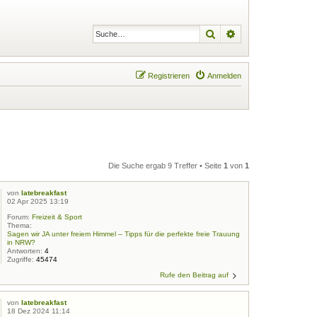
Suche
Erweiterte Suche
Registrieren
Anmelden
Die Suche ergab 9 Treffer • Seite
1
von
1
von
latebreakfast
02 Apr 2025 13:19
Forum:
Freizeit & Sport
Thema:
Sagen wir JA unter freiem Himmel – Tipps für die perfekte freie Trauung
in NRW?
Antworten:
4
Zugriffe:
45474
Rufe den Beitrag auf
von
latebreakfast
18 Dez 2024 11:14