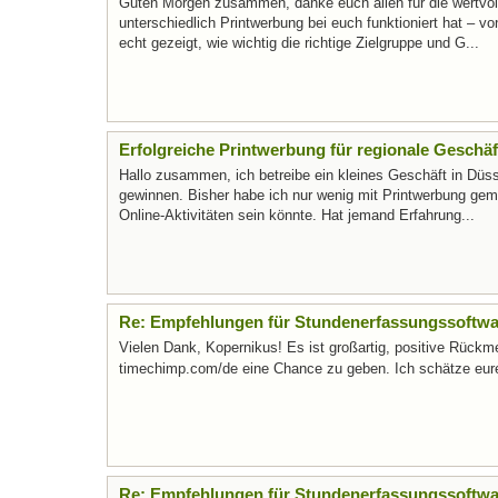
Guten Morgen zusammen, danke euch allen für die wertvol
unterschiedlich Printwerbung bei euch funktioniert hat – 
echt gezeigt, wie wichtig die richtige Zielgruppe und G...
Erfolgreiche Printwerbung für regionale Geschä
Hallo zusammen, ich betreibe ein kleines Geschäft in Düs
gewinnen. Bisher habe ich nur wenig mit Printwerbung gem
Online-Aktivitäten sein könnte. Hat jemand Erfahrung...
Re: Empfehlungen für Stundenerfassungssoftwar
Vielen Dank, Kopernikus! Es ist großartig, positive Rück
timechimp.com/de eine Chance zu geben. Ich schätze eure 
Re: Empfehlungen für Stundenerfassungssoftwar