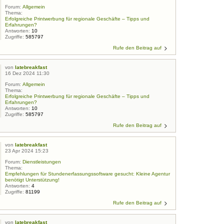
Forum:
Allgemein
Thema:
Erfolgreiche Printwerbung für regionale Geschäfte – Tipps und
Erfahrungen?
Antworten:
10
Zugriffe:
585797
Rufe den Beitrag auf
von
latebreakfast
16 Dez 2024 11:30
Forum:
Allgemein
Thema:
Erfolgreiche Printwerbung für regionale Geschäfte – Tipps und
Erfahrungen?
Antworten:
10
Zugriffe:
585797
Rufe den Beitrag auf
von
latebreakfast
23 Apr 2024 15:23
Forum:
Dienstleistungen
Thema:
Empfehlungen für Stundenerfassungssoftware gesucht: Kleine Agentur
benötigt Unterstützung!
Antworten:
4
Zugriffe:
81199
Rufe den Beitrag auf
von
latebreakfast