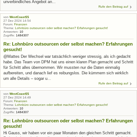
unverbindliches Angebot an...
Rufe den Beitrag auf
von
WestCoast$$
27 Dez 2024 14:54
Forum:
Finanzen
Thema:
Lohnbüro outsourcen oder selbst machen? Erfahrungen gesucht!
Antworten:
10
Zugriffe:
1484307
Re: Lohnbüro outsourcen oder selbst machen? Erfahrungen
gesucht!
@Mattes Der Wechsel war tatsächlich weniger stressig, als ich gedacht
habe. Das Team von DPM hat uns einen klaren Plan gemacht und Schritt
für Schritt alles übernommen. Wir mussten nur die Daten einmalig
aufbereiten, und danach lief es reibungslos. Die kümmern sich wirklich
um alle Details – sogar u...
Rufe den Beitrag auf
von
WestCoast$$
27 Dez 2024 14:49
Forum:
Finanzen
Thema:
Lohnbüro outsourcen oder selbst machen? Erfahrungen gesucht!
Antworten:
10
Zugriffe:
1484307
Re: Lohnbüro outsourcen oder selbst machen? Erfahrungen
gesucht!
Hi Gauss, wir haben vor ein paar Monaten den gleichen Schritt gemacht.