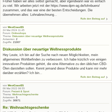
Früher haben wir alles selbst gemacht, aber irgendwann war es einfach
zu viel. Wir arbeiten jetzt mit der https://www.dpm-ag.de/lohnbuero/
zusammen, und das war eine der besten Entscheidungen. Die
übernehmen alles: Lohnabrechnung...
Rufe den Beitrag auf
von
WestCoast$$
24 Mai 2024 11:45
Forum:
Onlineshops
Thema:
Diskussion über neuartige Wellnessprodukte
Antworten:
2
Zugriffe:
21007
Diskussion über neuartige Wellnessprodukte
Hey Leute, ich bin auf der Suche nach neuen Möglichkeiten, mein
allgemeines Wohlbefinden zu verbessern. Ich habe kürzlich von einigen
innovativen Produkten gehört, die eine Alternative zu den üblichen CBD-
Ölen darstellen sollen. Kennt jemand diese Produkte und kann mir mehr
darüber erzählen? Ich bin...
Rufe den Beitrag auf
von
WestCoast$$
06 Mai 2022 08:55
Forum:
Freizeit & Sport
Thema:
Weihnachtsgeschenke
Antworten:
5
Zugriffe:
30671
Re: Weihnachtsgeschenke