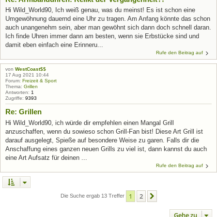
Hi Wild_World90, Ich weiß genau, was du meinst! Es ist schon eine
Umgewöhnung dauernd eine Uhr zu tragen. Am Anfang könnte das schon
auch unangenehm sein, aber man gewöhnt sich dann doch schnell daran.
Ich finde Uhren immer dann am besten, wenn sie Erbstücke sind und
damit eben einfach eine Erinneru...
Rufe den Beitrag auf
von
WestCoast$$
17 Aug 2021 10:44
Forum:
Freizeit & Sport
Thema:
Grillen
Antworten:
1
Zugriffe:
9393
Re: Grillen
Hi Wild_World90, ich würde dir empfehlen einen Mangal Grill
anzuschaffen, wenn du sowieso schon Grill-Fan bist! Diese Art Grill ist
darauf ausgelegt, Spieße auf besondere Weise zu garen. Falls dir die
Anschaffung eines ganzen neuen Grills zu viel ist, dann kannst du auch
eine Art Aufsatz für deinen ...
Rufe den Beitrag auf
1
2
Nächste
Die Suche ergab 13 Treffer
Gehe zu