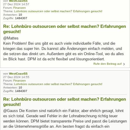
von
WestCoast$$
27 Dez 2024 14:57
Forum:
Finanzen
Thema:
Lohnbüro outsourcen oder selbst machen? Erfahrungen gesucht!
Antworten:
10
Zugriffe:
1484307
Re: Lohnbüro outsourcen oder selbst machen? Erfahrungen
gesucht!
@Mattes
Kein Problem! Bei uns gibt es auch viele individuelle Fälle, und die
kriegen das super hin. Du kannst alle Änderungen einfach melden, und
die setzen das direkt um. Außerdem gibt es ein Online-Tool, wo du alles
im Blick hast. DPM ist da echt flexibel und lösungsorientiert.
Rufe den Beitrag auf
von
WestCoast$$
27 Dez 2024 14:55
Forum:
Finanzen
Thema:
Lohnbüro outsourcen oder selbst machen? Erfahrungen gesucht!
Antworten:
10
Zugriffe:
1484307
Re: Lohnbüro outsourcen oder selbst machen? Erfahrungen
gesucht!
@Gauss Die Kosten sind natürlich ein Faktor, aber ehrlich gesagt, lohnt
es sich total. Gerade weil Fehler in der Lohnabrechnung richtig teuer
werden können. DPM bietet transparente Preise und passt die Leistungen
an die Unternehmensgröße an. Am besten fragst du einfach ein