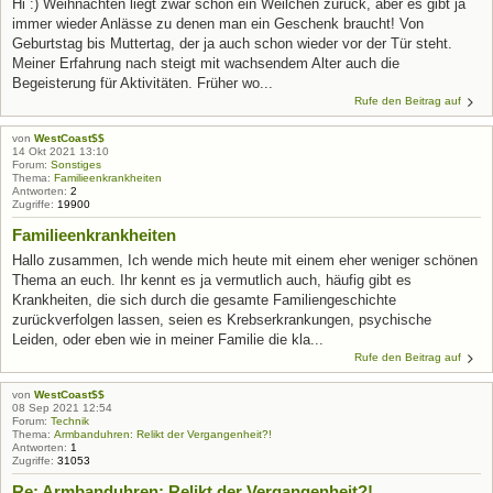
Hi :) Weihnachten liegt zwar schon ein Weilchen zurück, aber es gibt ja
immer wieder Anlässe zu denen man ein Geschenk braucht! Von
Geburtstag bis Muttertag, der ja auch schon wieder vor der Tür steht.
Meiner Erfahrung nach steigt mit wachsendem Alter auch die
Begeisterung für Aktivitäten. Früher wo...
Rufe den Beitrag auf
von
WestCoast$$
14 Okt 2021 13:10
Forum:
Sonstiges
Thema:
Familieenkrankheiten
Antworten:
2
Zugriffe:
19900
Familieenkrankheiten
Hallo zusammen, Ich wende mich heute mit einem eher weniger schönen
Thema an euch. Ihr kennt es ja vermutlich auch, häufig gibt es
Krankheiten, die sich durch die gesamte Familiengeschichte
zurückverfolgen lassen, seien es Krebserkrankungen, psychische
Leiden, oder eben wie in meiner Familie die kla...
Rufe den Beitrag auf
von
WestCoast$$
08 Sep 2021 12:54
Forum:
Technik
Thema:
Armbanduhren: Relikt der Vergangenheit?!
Antworten:
1
Zugriffe:
31053
Re: Armbanduhren: Relikt der Vergangenheit?!