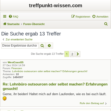
treffpunkt-wissen.com
FAQ
Registrieren
Anmelden
S
Startseite
Foren-Übersicht
u
Die Suche ergab 13 Treffer
c
Zur erweiterten Suche
h
Suche
Erweiterte Suche
e
1
2
Nächste
Die Suche ergab 13 Treffer
von
WestCoast$$
27 Dez 2024 14:59
Forum:
Finanzen
Thema:
Lohnbüro outsourcen oder selbst machen? Erfahrungen gesucht!
Antworten:
10
Zugriffe:
1484307
Re: Lohnbüro outsourcen oder selbst machen? Erfahrungen
gesucht!
Gerne, ihr beiden! Haltet mich auf dem Laufenden, wie es bei euch läuft.
Rufe den Beitrag auf