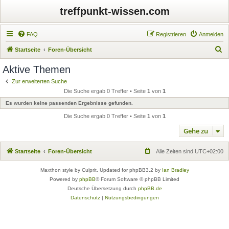
treffpunkt-wissen.com
FAQ
Registrieren
Anmelden
S
Startseite
Foren-Übersicht
u
Aktive Themen
c
Zur erweiterten Suche
h
Die Suche ergab 0 Treffer • Seite
1
von
1
e
Es wurden keine passenden Ergebnisse gefunden.
Die Suche ergab 0 Treffer • Seite
1
von
1
Gehe zu
Startseite
Foren-Übersicht
Alle Zeiten sind
UTC+02:00
Maxthon style by Culprit. Updated for phpBB3.2 by
Ian Bradley
Powered by
phpBB
® Forum Software © phpBB Limited
Deutsche Übersetzung durch
phpBB.de
Datenschutz
|
Nutzungsbedingungen