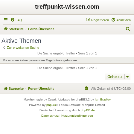
treffpunkt-wissen.com
FAQ
Registrieren
Anmelden
S
Startseite
Foren-Übersicht
u
Aktive Themen
c
Zur erweiterten Suche
h
Die Suche ergab 0 Treffer • Seite
1
von
1
e
Es wurden keine passenden Ergebnisse gefunden.
Die Suche ergab 0 Treffer • Seite
1
von
1
Gehe zu
Startseite
Foren-Übersicht
Alle Zeiten sind
UTC+02:00
Maxthon style by Culprit. Updated for phpBB3.2 by
Ian Bradley
Powered by
phpBB
® Forum Software © phpBB Limited
Deutsche Übersetzung durch
phpBB.de
Datenschutz
|
Nutzungsbedingungen