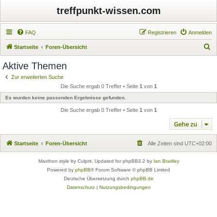
treffpunkt-wissen.com
FAQ
Registrieren
Anmelden
S
Startseite
Foren-Übersicht
u
Aktive Themen
c
Zur erweiterten Suche
h
Die Suche ergab 0 Treffer • Seite
1
von
1
e
Es wurden keine passenden Ergebnisse gefunden.
Die Suche ergab 0 Treffer • Seite
1
von
1
Gehe zu
Startseite
Foren-Übersicht
Alle Zeiten sind
UTC+02:00
Maxthon style by Culprit. Updated for phpBB3.2 by
Ian Bradley
Powered by
phpBB
® Forum Software © phpBB Limited
Deutsche Übersetzung durch
phpBB.de
Datenschutz
|
Nutzungsbedingungen