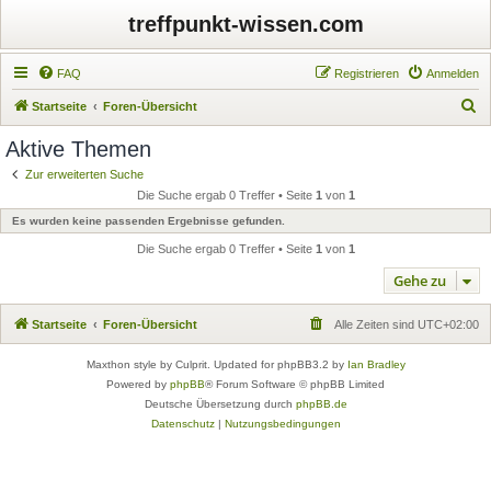
treffpunkt-wissen.com
FAQ
Registrieren
Anmelden
S
Startseite
Foren-Übersicht
u
Aktive Themen
c
Zur erweiterten Suche
h
Die Suche ergab 0 Treffer • Seite
1
von
1
e
Es wurden keine passenden Ergebnisse gefunden.
Die Suche ergab 0 Treffer • Seite
1
von
1
Gehe zu
Startseite
Foren-Übersicht
Alle Zeiten sind
UTC+02:00
Maxthon style by Culprit. Updated for phpBB3.2 by
Ian Bradley
Powered by
phpBB
® Forum Software © phpBB Limited
Deutsche Übersetzung durch
phpBB.de
Datenschutz
|
Nutzungsbedingungen