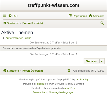
treffpunkt-wissen.com
FAQ
Registrieren
Anmelden
S
Startseite
Foren-Übersicht
u
Aktive Themen
c
Zur erweiterten Suche
h
Die Suche ergab 0 Treffer • Seite
1
von
1
e
Es wurden keine passenden Ergebnisse gefunden.
Die Suche ergab 0 Treffer • Seite
1
von
1
Gehe zu
Startseite
Foren-Übersicht
Alle Zeiten sind
UTC+02:00
Maxthon style by Culprit. Updated for phpBB3.2 by
Ian Bradley
Powered by
phpBB
® Forum Software © phpBB Limited
Deutsche Übersetzung durch
phpBB.de
Datenschutz
|
Nutzungsbedingungen