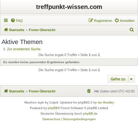
treffpunkt-wissen.com
FAQ
Registrieren
Anmelden
S
Startseite
Foren-Übersicht
u
Aktive Themen
c
Zur erweiterten Suche
h
Die Suche ergab 0 Treffer • Seite
1
von
1
e
Es wurden keine passenden Ergebnisse gefunden.
Die Suche ergab 0 Treffer • Seite
1
von
1
Gehe zu
Startseite
Foren-Übersicht
Alle Zeiten sind
UTC+02:00
Maxthon style by Culprit. Updated for phpBB3.2 by
Ian Bradley
Powered by
phpBB
® Forum Software © phpBB Limited
Deutsche Übersetzung durch
phpBB.de
Datenschutz
|
Nutzungsbedingungen