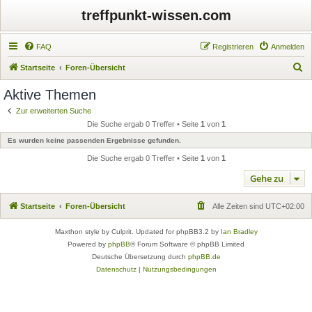
treffpunkt-wissen.com
FAQ
Registrieren
Anmelden
S
Startseite
Foren-Übersicht
u
Aktive Themen
c
Zur erweiterten Suche
h
Die Suche ergab 0 Treffer • Seite
1
von
1
e
Es wurden keine passenden Ergebnisse gefunden.
Die Suche ergab 0 Treffer • Seite
1
von
1
Gehe zu
Startseite
Foren-Übersicht
Alle Zeiten sind
UTC+02:00
Maxthon style by Culprit. Updated for phpBB3.2 by
Ian Bradley
Powered by
phpBB
® Forum Software © phpBB Limited
Deutsche Übersetzung durch
phpBB.de
Datenschutz
|
Nutzungsbedingungen