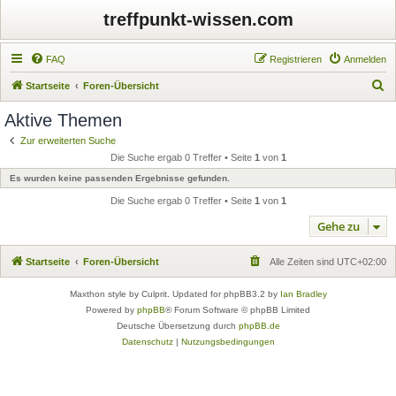
treffpunkt-wissen.com
FAQ
Registrieren
Anmelden
S
Startseite
Foren-Übersicht
u
Aktive Themen
c
Zur erweiterten Suche
h
Die Suche ergab 0 Treffer • Seite
1
von
1
e
Es wurden keine passenden Ergebnisse gefunden.
Die Suche ergab 0 Treffer • Seite
1
von
1
Gehe zu
Startseite
Foren-Übersicht
Alle Zeiten sind
UTC+02:00
Maxthon style by Culprit. Updated for phpBB3.2 by
Ian Bradley
Powered by
phpBB
® Forum Software © phpBB Limited
Deutsche Übersetzung durch
phpBB.de
Datenschutz
|
Nutzungsbedingungen