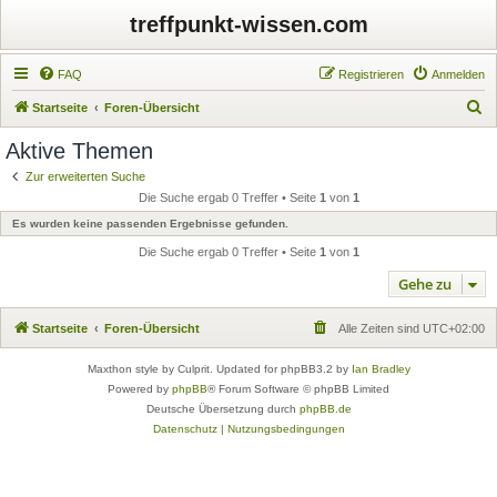
treffpunkt-wissen.com
FAQ
Registrieren
Anmelden
S
Startseite
Foren-Übersicht
u
Aktive Themen
c
Zur erweiterten Suche
h
Die Suche ergab 0 Treffer • Seite
1
von
1
e
Es wurden keine passenden Ergebnisse gefunden.
Die Suche ergab 0 Treffer • Seite
1
von
1
Gehe zu
Startseite
Foren-Übersicht
Alle Zeiten sind
UTC+02:00
Maxthon style by Culprit. Updated for phpBB3.2 by
Ian Bradley
Powered by
phpBB
® Forum Software © phpBB Limited
Deutsche Übersetzung durch
phpBB.de
Datenschutz
|
Nutzungsbedingungen