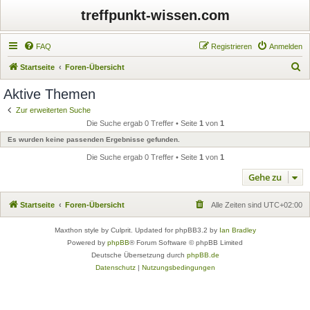
treffpunkt-wissen.com
FAQ
Registrieren
Anmelden
S
Startseite
Foren-Übersicht
u
Aktive Themen
c
Zur erweiterten Suche
h
Die Suche ergab 0 Treffer • Seite
1
von
1
e
Es wurden keine passenden Ergebnisse gefunden.
Die Suche ergab 0 Treffer • Seite
1
von
1
Gehe zu
Startseite
Foren-Übersicht
Alle Zeiten sind
UTC+02:00
Maxthon style by Culprit. Updated for phpBB3.2 by
Ian Bradley
Powered by
phpBB
® Forum Software © phpBB Limited
Deutsche Übersetzung durch
phpBB.de
Datenschutz
|
Nutzungsbedingungen