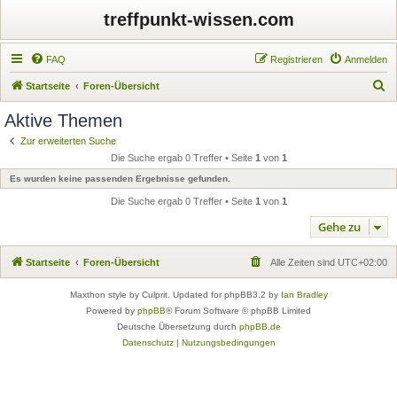
treffpunkt-wissen.com
FAQ
Registrieren
Anmelden
S
Startseite
Foren-Übersicht
u
Aktive Themen
c
Zur erweiterten Suche
h
Die Suche ergab 0 Treffer • Seite
1
von
1
e
Es wurden keine passenden Ergebnisse gefunden.
Die Suche ergab 0 Treffer • Seite
1
von
1
Gehe zu
Startseite
Foren-Übersicht
Alle Zeiten sind
UTC+02:00
Maxthon style by Culprit. Updated for phpBB3.2 by
Ian Bradley
Powered by
phpBB
® Forum Software © phpBB Limited
Deutsche Übersetzung durch
phpBB.de
Datenschutz
|
Nutzungsbedingungen