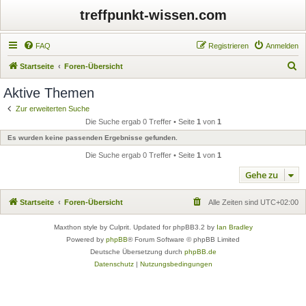
treffpunkt-wissen.com
FAQ
Registrieren
Anmelden
S
Startseite
Foren-Übersicht
u
Aktive Themen
c
Zur erweiterten Suche
h
Die Suche ergab 0 Treffer • Seite
1
von
1
e
Es wurden keine passenden Ergebnisse gefunden.
Die Suche ergab 0 Treffer • Seite
1
von
1
Gehe zu
Startseite
Foren-Übersicht
Alle Zeiten sind
UTC+02:00
Maxthon style by Culprit. Updated for phpBB3.2 by
Ian Bradley
Powered by
phpBB
® Forum Software © phpBB Limited
Deutsche Übersetzung durch
phpBB.de
Datenschutz
|
Nutzungsbedingungen