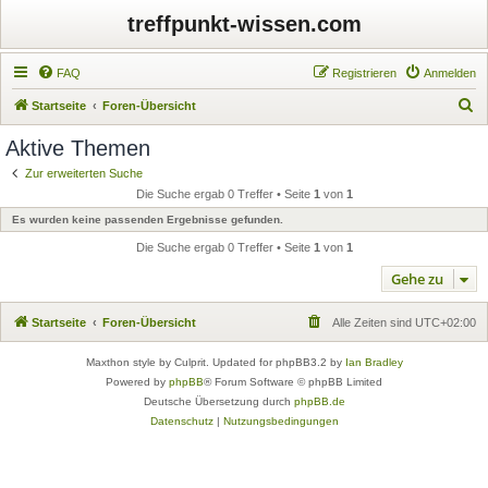
treffpunkt-wissen.com
FAQ
Registrieren
Anmelden
S
Startseite
Foren-Übersicht
u
Aktive Themen
c
Zur erweiterten Suche
h
Die Suche ergab 0 Treffer • Seite
1
von
1
e
Es wurden keine passenden Ergebnisse gefunden.
Die Suche ergab 0 Treffer • Seite
1
von
1
Gehe zu
Startseite
Foren-Übersicht
Alle Zeiten sind
UTC+02:00
Maxthon style by Culprit. Updated for phpBB3.2 by
Ian Bradley
Powered by
phpBB
® Forum Software © phpBB Limited
Deutsche Übersetzung durch
phpBB.de
Datenschutz
|
Nutzungsbedingungen