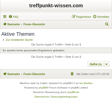
treffpunkt-wissen.com
FAQ
Registrieren
Anmelden
S
Startseite
Foren-Übersicht
u
Aktive Themen
c
Zur erweiterten Suche
h
Die Suche ergab 0 Treffer • Seite
1
von
1
e
Es wurden keine passenden Ergebnisse gefunden.
Die Suche ergab 0 Treffer • Seite
1
von
1
Gehe zu
Startseite
Foren-Übersicht
Alle Zeiten sind
UTC+02:00
Maxthon style by Culprit. Updated for phpBB3.2 by
Ian Bradley
Powered by
phpBB
® Forum Software © phpBB Limited
Deutsche Übersetzung durch
phpBB.de
Datenschutz
|
Nutzungsbedingungen