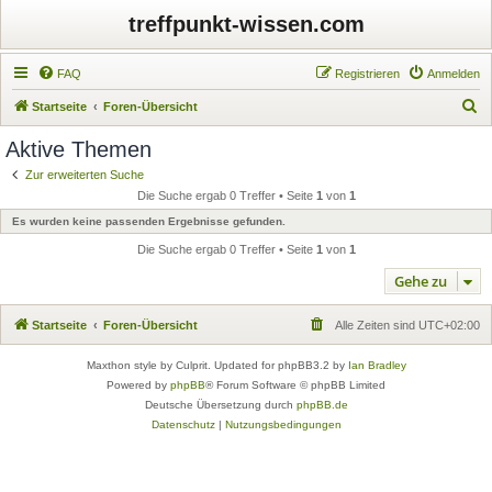
treffpunkt-wissen.com
FAQ
Registrieren
Anmelden
S
Startseite
Foren-Übersicht
u
Aktive Themen
c
Zur erweiterten Suche
h
Die Suche ergab 0 Treffer • Seite
1
von
1
e
Es wurden keine passenden Ergebnisse gefunden.
Die Suche ergab 0 Treffer • Seite
1
von
1
Gehe zu
Startseite
Foren-Übersicht
Alle Zeiten sind
UTC+02:00
Maxthon style by Culprit. Updated for phpBB3.2 by
Ian Bradley
Powered by
phpBB
® Forum Software © phpBB Limited
Deutsche Übersetzung durch
phpBB.de
Datenschutz
|
Nutzungsbedingungen