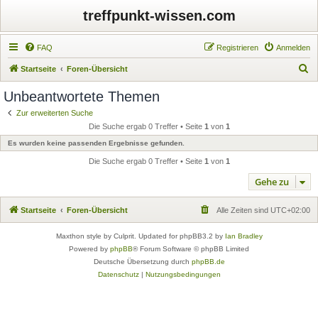
treffpunkt-wissen.com
FAQ
Registrieren
Anmelden
S
Startseite
Foren-Übersicht
u
Unbeantwortete Themen
c
Zur erweiterten Suche
h
Die Suche ergab 0 Treffer • Seite
1
von
1
e
Es wurden keine passenden Ergebnisse gefunden.
Die Suche ergab 0 Treffer • Seite
1
von
1
Gehe zu
Startseite
Foren-Übersicht
Alle Zeiten sind
UTC+02:00
Maxthon style by Culprit. Updated for phpBB3.2 by
Ian Bradley
Powered by
phpBB
® Forum Software © phpBB Limited
Deutsche Übersetzung durch
phpBB.de
Datenschutz
|
Nutzungsbedingungen