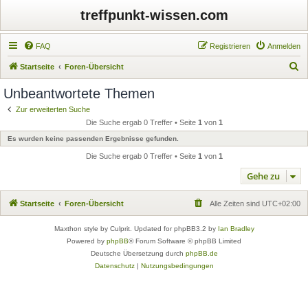
treffpunkt-wissen.com
FAQ
Registrieren
Anmelden
S
Startseite
Foren-Übersicht
u
Unbeantwortete Themen
c
Zur erweiterten Suche
h
Die Suche ergab 0 Treffer • Seite
1
von
1
e
Es wurden keine passenden Ergebnisse gefunden.
Die Suche ergab 0 Treffer • Seite
1
von
1
Gehe zu
Startseite
Foren-Übersicht
Alle Zeiten sind
UTC+02:00
Maxthon style by Culprit. Updated for phpBB3.2 by
Ian Bradley
Powered by
phpBB
® Forum Software © phpBB Limited
Deutsche Übersetzung durch
phpBB.de
Datenschutz
|
Nutzungsbedingungen