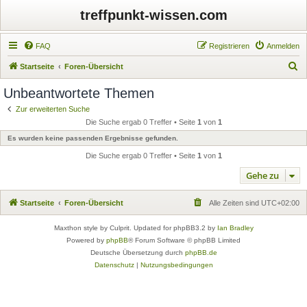
treffpunkt-wissen.com
FAQ
Registrieren
Anmelden
S
Startseite
Foren-Übersicht
u
Unbeantwortete Themen
c
Zur erweiterten Suche
h
Die Suche ergab 0 Treffer • Seite
1
von
1
e
Es wurden keine passenden Ergebnisse gefunden.
Die Suche ergab 0 Treffer • Seite
1
von
1
Gehe zu
Startseite
Foren-Übersicht
Alle Zeiten sind
UTC+02:00
Maxthon style by Culprit. Updated for phpBB3.2 by
Ian Bradley
Powered by
phpBB
® Forum Software © phpBB Limited
Deutsche Übersetzung durch
phpBB.de
Datenschutz
|
Nutzungsbedingungen