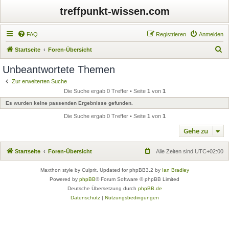
treffpunkt-wissen.com
FAQ
Registrieren
Anmelden
S
Startseite
Foren-Übersicht
u
Unbeantwortete Themen
c
Zur erweiterten Suche
h
Die Suche ergab 0 Treffer • Seite
1
von
1
e
Es wurden keine passenden Ergebnisse gefunden.
Die Suche ergab 0 Treffer • Seite
1
von
1
Gehe zu
Startseite
Foren-Übersicht
Alle Zeiten sind
UTC+02:00
Maxthon style by Culprit. Updated for phpBB3.2 by
Ian Bradley
Powered by
phpBB
® Forum Software © phpBB Limited
Deutsche Übersetzung durch
phpBB.de
Datenschutz
|
Nutzungsbedingungen