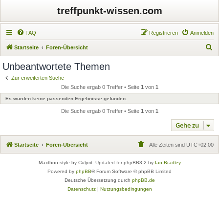
treffpunkt-wissen.com
FAQ
Registrieren
Anmelden
S
Startseite
Foren-Übersicht
u
Unbeantwortete Themen
c
Zur erweiterten Suche
h
Die Suche ergab 0 Treffer • Seite
1
von
1
e
Es wurden keine passenden Ergebnisse gefunden.
Die Suche ergab 0 Treffer • Seite
1
von
1
Gehe zu
Startseite
Foren-Übersicht
Alle Zeiten sind
UTC+02:00
Maxthon style by Culprit. Updated for phpBB3.2 by
Ian Bradley
Powered by
phpBB
® Forum Software © phpBB Limited
Deutsche Übersetzung durch
phpBB.de
Datenschutz
|
Nutzungsbedingungen