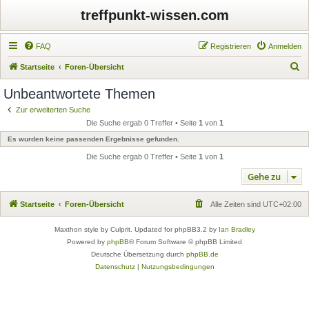
treffpunkt-wissen.com
FAQ
Registrieren
Anmelden
S
Startseite
Foren-Übersicht
u
Unbeantwortete Themen
c
Zur erweiterten Suche
h
Die Suche ergab 0 Treffer • Seite
1
von
1
e
Es wurden keine passenden Ergebnisse gefunden.
Die Suche ergab 0 Treffer • Seite
1
von
1
Gehe zu
Startseite
Foren-Übersicht
Alle Zeiten sind
UTC+02:00
Maxthon style by Culprit. Updated for phpBB3.2 by
Ian Bradley
Powered by
phpBB
® Forum Software © phpBB Limited
Deutsche Übersetzung durch
phpBB.de
Datenschutz
|
Nutzungsbedingungen