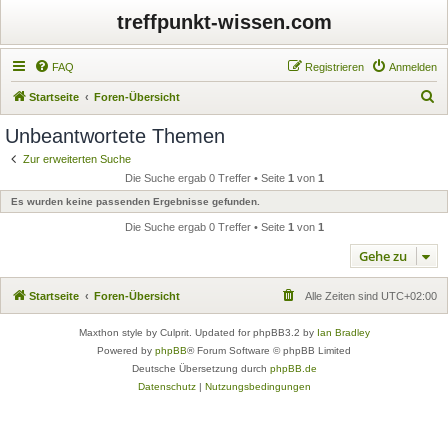
treffpunkt-wissen.com
FAQ
Registrieren
Anmelden
S
Startseite
Foren-Übersicht
u
Unbeantwortete Themen
c
Zur erweiterten Suche
h
Die Suche ergab 0 Treffer • Seite
1
von
1
e
Es wurden keine passenden Ergebnisse gefunden.
Die Suche ergab 0 Treffer • Seite
1
von
1
Gehe zu
Startseite
Foren-Übersicht
Alle Zeiten sind
UTC+02:00
Maxthon style by Culprit. Updated for phpBB3.2 by
Ian Bradley
Powered by
phpBB
® Forum Software © phpBB Limited
Deutsche Übersetzung durch
phpBB.de
Datenschutz
|
Nutzungsbedingungen