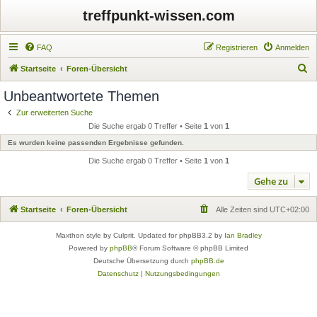
treffpunkt-wissen.com
FAQ
Registrieren
Anmelden
S
Startseite
Foren-Übersicht
u
Unbeantwortete Themen
c
Zur erweiterten Suche
h
Die Suche ergab 0 Treffer • Seite
1
von
1
e
Es wurden keine passenden Ergebnisse gefunden.
Die Suche ergab 0 Treffer • Seite
1
von
1
Gehe zu
Startseite
Foren-Übersicht
Alle Zeiten sind
UTC+02:00
Maxthon style by Culprit. Updated for phpBB3.2 by
Ian Bradley
Powered by
phpBB
® Forum Software © phpBB Limited
Deutsche Übersetzung durch
phpBB.de
Datenschutz
|
Nutzungsbedingungen