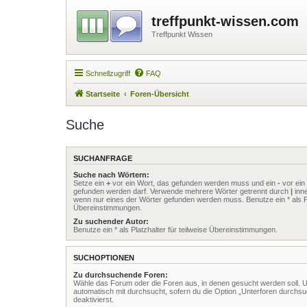
treffpunkt-wissen.com
Treffpunkt Wissen
Schnellzugriff
FAQ
Startseite
Foren-Übersicht
Suche
SUCHANFRAGE
Suche nach Wörtern:
Setze ein
+
vor ein Wort, das gefunden werden muss und ein
-
vor ein 
gefunden werden darf. Verwende mehrere Wörter getrennt durch
|
inne
wenn nur eines der Wörter gefunden werden muss. Benutze ein * als Pla
Übereinstimmungen.
Zu suchender Autor:
Benutze ein * als Platzhalter für teilweise Übereinstimmungen.
SUCHOPTIONEN
Zu durchsuchende Foren:
Wähle das Forum oder die Foren aus, in denen gesucht werden soll. 
automatisch mit durchsucht, sofern du die Option „Unterforen durchsu
deaktivierst.