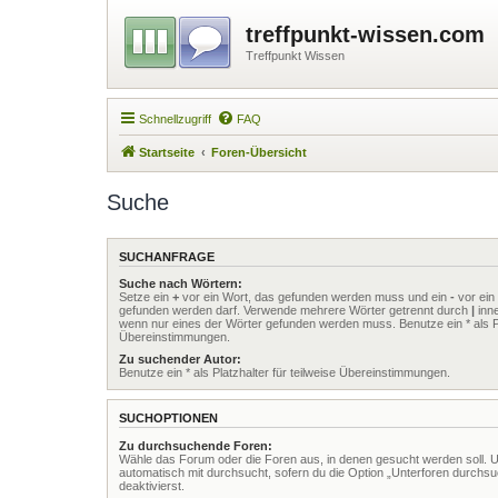
treffpunkt-wissen.com
Treffpunkt Wissen
Schnellzugriff
FAQ
Startseite
Foren-Übersicht
Suche
SUCHANFRAGE
Suche nach Wörtern:
Setze ein
+
vor ein Wort, das gefunden werden muss und ein
-
vor ein 
gefunden werden darf. Verwende mehrere Wörter getrennt durch
|
inne
wenn nur eines der Wörter gefunden werden muss. Benutze ein * als Pla
Übereinstimmungen.
Zu suchender Autor:
Benutze ein * als Platzhalter für teilweise Übereinstimmungen.
SUCHOPTIONEN
Zu durchsuchende Foren:
Wähle das Forum oder die Foren aus, in denen gesucht werden soll. 
automatisch mit durchsucht, sofern du die Option „Unterforen durchsu
deaktivierst.