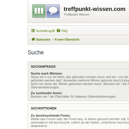
treffpunkt-wissen.com
Treffpunkt Wissen
Schnellzugriff
FAQ
Startseite
Foren-Übersicht
Suche
SUCHANFRAGE
Suche nach Wörtern:
Setze ein
+
vor ein Wort, das gefunden werden muss und ein
-
vor ein 
gefunden werden darf. Verwende mehrere Wörter getrennt durch
|
inne
wenn nur eines der Wörter gefunden werden muss. Benutze ein * als Pla
Übereinstimmungen.
Zu suchender Autor:
Benutze ein * als Platzhalter für teilweise Übereinstimmungen.
SUCHOPTIONEN
Zu durchsuchende Foren:
Wähle das Forum oder die Foren aus, in denen gesucht werden soll. 
automatisch mit durchsucht, sofern du die Option „Unterforen durchsu
deaktivierst.