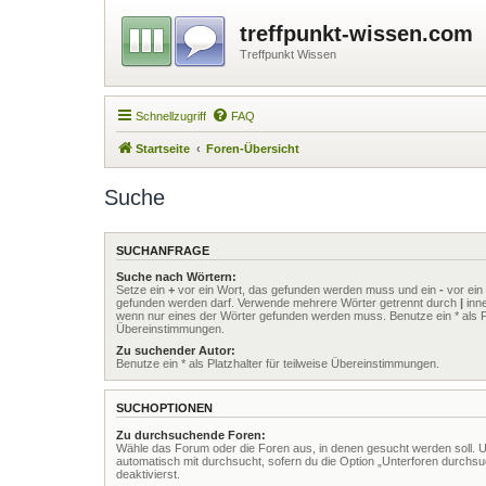
treffpunkt-wissen.com
Treffpunkt Wissen
Schnellzugriff
FAQ
Startseite
Foren-Übersicht
Suche
SUCHANFRAGE
Suche nach Wörtern:
Setze ein
+
vor ein Wort, das gefunden werden muss und ein
-
vor ein 
gefunden werden darf. Verwende mehrere Wörter getrennt durch
|
inne
wenn nur eines der Wörter gefunden werden muss. Benutze ein * als Pla
Übereinstimmungen.
Zu suchender Autor:
Benutze ein * als Platzhalter für teilweise Übereinstimmungen.
SUCHOPTIONEN
Zu durchsuchende Foren:
Wähle das Forum oder die Foren aus, in denen gesucht werden soll. 
automatisch mit durchsucht, sofern du die Option „Unterforen durchsu
deaktivierst.