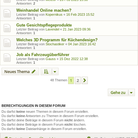
Antworten:
2
Weinhandel Online machen?
Letzter Beitrag von
Kopernikus
«
16 Feb 2023 15:52
Antworten:
1
Gute Gesichtspflegeprodukte
Letzter Beitrag von
Lavendel
«
21 Jan 2023 09:36
Antworten:
1
Welches 3D Programm für Küchendesign?
Letzter Beitrag von
Stochastiker
«
04 Jan 2023 16:42
Antworten:
1
Job als Fahrzeugüberführer
Letzter Beitrag von
Gauss
«
15 Dez 2022 12:38
Antworten:
1
Neues Thema
1
2
Nächste
48 Themen
Gehe zu
BERECHTIGUNGEN IN DIESEM FORUM
Du darfst
keine
neuen Themen in diesem Forum erstellen.
Du darfst
keine
Antworten zu Themen in diesem Forum erstellen.
Du darfst deine Beiträge in diesem Forum
nicht
ändern.
Du darfst deine Beiträge in diesem Forum
nicht
löschen.
Du darfst
keine
Dateianhänge in diesem Forum erstellen.