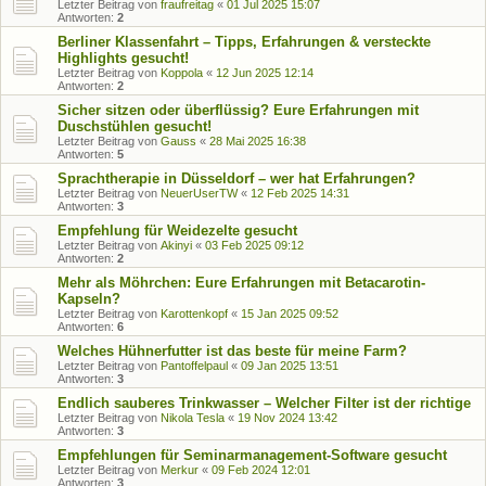
Letzter Beitrag von
fraufreitag
«
01 Jul 2025 15:07
Antworten:
2
Berliner Klassenfahrt – Tipps, Erfahrungen & versteckte
Highlights gesucht!
Letzter Beitrag von
Koppola
«
12 Jun 2025 12:14
Antworten:
2
Sicher sitzen oder überflüssig? Eure Erfahrungen mit
Duschstühlen gesucht!
Letzter Beitrag von
Gauss
«
28 Mai 2025 16:38
Antworten:
5
Sprachtherapie in Düsseldorf – wer hat Erfahrungen?
Letzter Beitrag von
NeuerUserTW
«
12 Feb 2025 14:31
Antworten:
3
Empfehlung für Weidezelte gesucht
Letzter Beitrag von
Akinyi
«
03 Feb 2025 09:12
Antworten:
2
Mehr als Möhrchen: Eure Erfahrungen mit Betacarotin-
Kapseln?
Letzter Beitrag von
Karottenkopf
«
15 Jan 2025 09:52
Antworten:
6
Welches Hühnerfutter ist das beste für meine Farm?
Letzter Beitrag von
Pantoffelpaul
«
09 Jan 2025 13:51
Antworten:
3
Endlich sauberes Trinkwasser – Welcher Filter ist der richtige
Letzter Beitrag von
Nikola Tesla
«
19 Nov 2024 13:42
Antworten:
3
Empfehlungen für Seminarmanagement-Software gesucht
Letzter Beitrag von
Merkur
«
09 Feb 2024 12:01
Antworten:
3