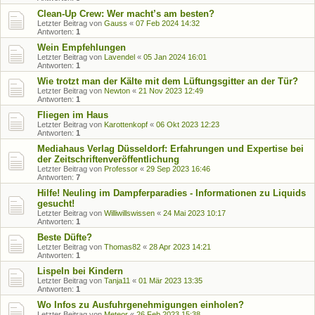
Clean-Up Crew: Wer macht’s am besten?
Letzter Beitrag von
Gauss
«
07 Feb 2024 14:32
Antworten:
1
Wein Empfehlungen
Letzter Beitrag von
Lavendel
«
05 Jan 2024 16:01
Antworten:
1
Wie trotzt man der Kälte mit dem Lüftungsgitter an der Tür?
Letzter Beitrag von
Newton
«
21 Nov 2023 12:49
Antworten:
1
Fliegen im Haus
Letzter Beitrag von
Karottenkopf
«
06 Okt 2023 12:23
Antworten:
1
Mediahaus Verlag Düsseldorf: Erfahrungen und Expertise bei
der Zeitschriftenveröffentlichung
Letzter Beitrag von
Professor
«
29 Sep 2023 16:46
Antworten:
7
Hilfe! Neuling im Dampferparadies - Informationen zu Liquids
gesucht!
Letzter Beitrag von
Williwillswissen
«
24 Mai 2023 10:17
Antworten:
1
Beste Düfte?
Letzter Beitrag von
Thomas82
«
28 Apr 2023 14:21
Antworten:
1
Lispeln bei Kindern
Letzter Beitrag von
Tanja11
«
01 Mär 2023 13:35
Antworten:
1
Wo Infos zu Ausfuhrgenehmigungen einholen?
Letzter Beitrag von
Meteor
«
26 Feb 2023 15:38