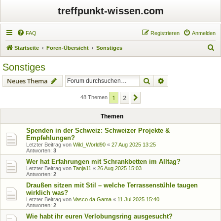
treffpunkt-wissen.com
FAQ
Registrieren
Anmelden
S
Startseite
Foren-Übersicht
Sonstiges
u
Sonstiges
c
Suche
Erweiterte Suche
Neues Thema
h
e
1
2
Nächste
48 Themen
Themen
Spenden in der Schweiz: Schweizer Projekte &
Empfehlungen?
Letzter Beitrag von
Wild_World90
«
27 Aug 2025 13:25
Antworten:
3
Wer hat Erfahrungen mit Schrankbetten im Alltag?
Letzter Beitrag von
Tanja11
«
26 Aug 2025 15:03
Antworten:
2
Draußen sitzen mit Stil – welche Terrassenstühle taugen
wirklich was?
Letzter Beitrag von
Vasco da Gama
«
11 Jul 2025 15:40
Antworten:
2
Wie habt ihr euren Verlobungsring ausgesucht?