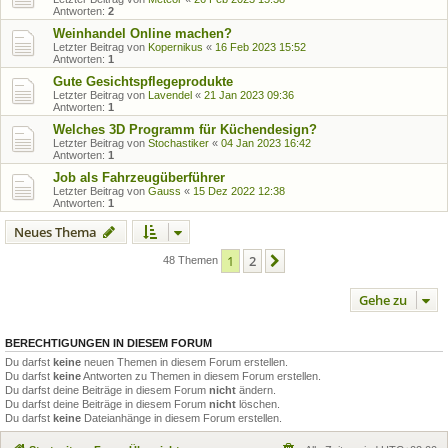
Antworten:
2
Weinhandel Online machen?
Letzter Beitrag von
Kopernikus
«
16 Feb 2023 15:52
Antworten:
1
Gute Gesichtspflegeprodukte
Letzter Beitrag von
Lavendel
«
21 Jan 2023 09:36
Antworten:
1
Welches 3D Programm für Küchendesign?
Letzter Beitrag von
Stochastiker
«
04 Jan 2023 16:42
Antworten:
1
Job als Fahrzeugüberführer
Letzter Beitrag von
Gauss
«
15 Dez 2022 12:38
Antworten:
1
Neues Thema
1
2
Nächste
48 Themen
Gehe zu
BERECHTIGUNGEN IN DIESEM FORUM
Du darfst
keine
neuen Themen in diesem Forum erstellen.
Du darfst
keine
Antworten zu Themen in diesem Forum erstellen.
Du darfst deine Beiträge in diesem Forum
nicht
ändern.
Du darfst deine Beiträge in diesem Forum
nicht
löschen.
Du darfst
keine
Dateianhänge in diesem Forum erstellen.