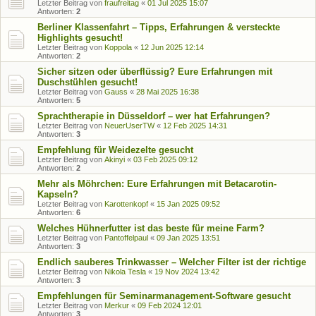
Letzter Beitrag von
fraufreitag
«
01 Jul 2025 15:07
Antworten:
2
Berliner Klassenfahrt – Tipps, Erfahrungen & versteckte
Highlights gesucht!
Letzter Beitrag von
Koppola
«
12 Jun 2025 12:14
Antworten:
2
Sicher sitzen oder überflüssig? Eure Erfahrungen mit
Duschstühlen gesucht!
Letzter Beitrag von
Gauss
«
28 Mai 2025 16:38
Antworten:
5
Sprachtherapie in Düsseldorf – wer hat Erfahrungen?
Letzter Beitrag von
NeuerUserTW
«
12 Feb 2025 14:31
Antworten:
3
Empfehlung für Weidezelte gesucht
Letzter Beitrag von
Akinyi
«
03 Feb 2025 09:12
Antworten:
2
Mehr als Möhrchen: Eure Erfahrungen mit Betacarotin-
Kapseln?
Letzter Beitrag von
Karottenkopf
«
15 Jan 2025 09:52
Antworten:
6
Welches Hühnerfutter ist das beste für meine Farm?
Letzter Beitrag von
Pantoffelpaul
«
09 Jan 2025 13:51
Antworten:
3
Endlich sauberes Trinkwasser – Welcher Filter ist der richtige
Letzter Beitrag von
Nikola Tesla
«
19 Nov 2024 13:42
Antworten:
3
Empfehlungen für Seminarmanagement-Software gesucht
Letzter Beitrag von
Merkur
«
09 Feb 2024 12:01
Antworten:
3