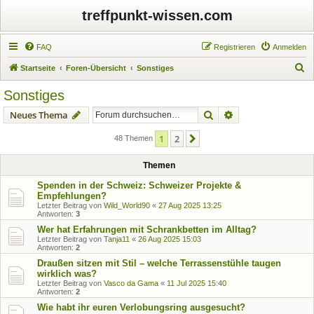
treffpunkt-wissen.com
FAQ
Registrieren
Anmelden
S
Startseite
Foren-Übersicht
Sonstiges
u
Sonstiges
c
Suche
Erweiterte Suche
Neues Thema
h
e
1
2
Nächste
48 Themen
Themen
Spenden in der Schweiz: Schweizer Projekte &
Empfehlungen?
Letzter Beitrag von
Wild_World90
«
27 Aug 2025 13:25
Antworten:
3
Wer hat Erfahrungen mit Schrankbetten im Alltag?
Letzter Beitrag von
Tanja11
«
26 Aug 2025 15:03
Antworten:
2
Draußen sitzen mit Stil – welche Terrassenstühle taugen
wirklich was?
Letzter Beitrag von
Vasco da Gama
«
11 Jul 2025 15:40
Antworten:
2
Wie habt ihr euren Verlobungsring ausgesucht?