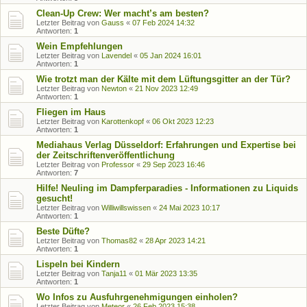
Clean-Up Crew: Wer macht’s am besten?
Letzter Beitrag von
Gauss
«
07 Feb 2024 14:32
Antworten:
1
Wein Empfehlungen
Letzter Beitrag von
Lavendel
«
05 Jan 2024 16:01
Antworten:
1
Wie trotzt man der Kälte mit dem Lüftungsgitter an der Tür?
Letzter Beitrag von
Newton
«
21 Nov 2023 12:49
Antworten:
1
Fliegen im Haus
Letzter Beitrag von
Karottenkopf
«
06 Okt 2023 12:23
Antworten:
1
Mediahaus Verlag Düsseldorf: Erfahrungen und Expertise bei
der Zeitschriftenveröffentlichung
Letzter Beitrag von
Professor
«
29 Sep 2023 16:46
Antworten:
7
Hilfe! Neuling im Dampferparadies - Informationen zu Liquids
gesucht!
Letzter Beitrag von
Williwillswissen
«
24 Mai 2023 10:17
Antworten:
1
Beste Düfte?
Letzter Beitrag von
Thomas82
«
28 Apr 2023 14:21
Antworten:
1
Lispeln bei Kindern
Letzter Beitrag von
Tanja11
«
01 Mär 2023 13:35
Antworten:
1
Wo Infos zu Ausfuhrgenehmigungen einholen?
Letzter Beitrag von
Meteor
«
26 Feb 2023 15:38