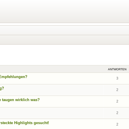
eiterte Suche
ANTWORTEN
 Empfehlungen?
3
ag?
2
e taugen wirklich was?
2
2
rsteckte Highlights gesucht!
2