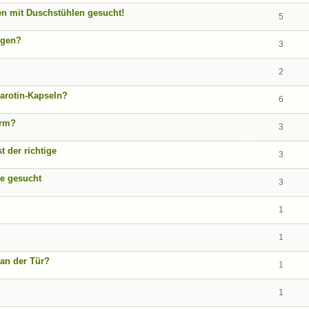
en mit Duschstühlen gesucht!
5
ngen?
3
2
arotin-Kapseln?
6
arm?
3
t der richtige
3
e gesucht
3
1
1
 an der Tür?
1
1