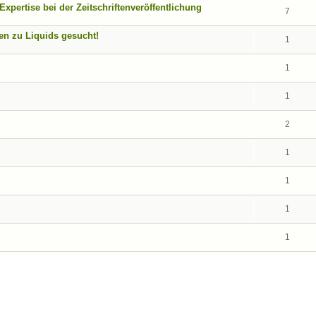
pertise bei der Zeitschriftenveröffentlichung
7
nen zu Liquids gesucht!
1
1
1
2
1
1
1
1