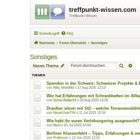
treffpunkt-wissen.com
Treffpunkt Wissen
Schnellzugriff
FAQ
Startseite
Foren-Übersicht
Sonstiges
Sonstiges
Suche
Erw
Neues Thema
THEMEN
Spenden in der Schweiz: Schweizer Projekte &
von
Wild_World90
»
27 Aug 2025 13:10
Wer hat Erfahrungen mit Schrankbetten im Allt
von
Sylvia-Belljar63
»
26 Aug 2025 14:50
Draußen sitzen mit Stil – welche Terrassenstühl
von
NeuerUserTW
»
11 Jul 2025 15:34
Wie habt ihr euren Verlobungsring ausgesucht?
von
Moni
»
01 Jul 2025 14:54
Berliner Klassenfahrt – Tipps, Erfahrungen & ve
von
Professor
»
12 Jun 2025 12:01