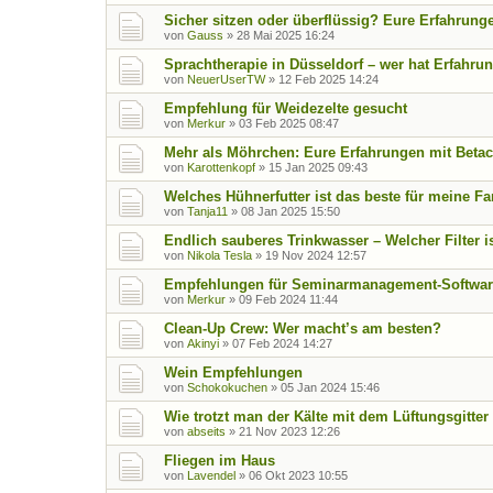
Sicher sitzen oder überflüssig? Eure Erfahrung
von
Gauss
»
28 Mai 2025 16:24
Sprachtherapie in Düsseldorf – wer hat Erfahru
von
NeuerUserTW
»
12 Feb 2025 14:24
Empfehlung für Weidezelte gesucht
von
Merkur
»
03 Feb 2025 08:47
Mehr als Möhrchen: Eure Erfahrungen mit Betac
von
Karottenkopf
»
15 Jan 2025 09:43
Welches Hühnerfutter ist das beste für meine F
von
Tanja11
»
08 Jan 2025 15:50
Endlich sauberes Trinkwasser – Welcher Filter is
von
Nikola Tesla
»
19 Nov 2024 12:57
Empfehlungen für Seminarmanagement-Softwar
von
Merkur
»
09 Feb 2024 11:44
Clean-Up Crew: Wer macht’s am besten?
von
Akinyi
»
07 Feb 2024 14:27
Wein Empfehlungen
von
Schokokuchen
»
05 Jan 2024 15:46
Wie trotzt man der Kälte mit dem Lüftungsgitter
von
abseits
»
21 Nov 2023 12:26
Fliegen im Haus
von
Lavendel
»
06 Okt 2023 10:55