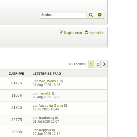
Suche
Erweiterte Suche
Registrieren
Anmelden
1
2
Nächste
48 Themen
ZUGRIFFE
LETZTER BEITRAG
von
Wild_World90
61475
27 Aug 2025 13:25
von
Tanja11
11676
26 Aug 2025 15:03
von
Vasco da Gama
21815
11 Jul 2025 15:40
von
fraufreitag
38775
01 Jul 2025 15:07
von
Koppola
30868
12 Jun 2025 12:14