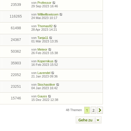
von
Professor
23539
29 Sep 2023 16:46
von
Williwillswissen
116265
24 Mai 2023 10:17
von
Thomas82
61498
28 Apr 2023 14:21
von
Tanja11
24367
01 Mär 2023 13:35
von
Meteor
50362
26 Feb 2023 15:38
von
Kopernikus
35903
16 Feb 2023 15:52
von
Lavendel
22052
21 Jan 2023 09:36
von
Stochastiker
23251
04 Jan 2023 16:42
von
Gauss
15746
15 Dez 2022 12:38
1
2
Nächste
48 Themen
Gehe zu