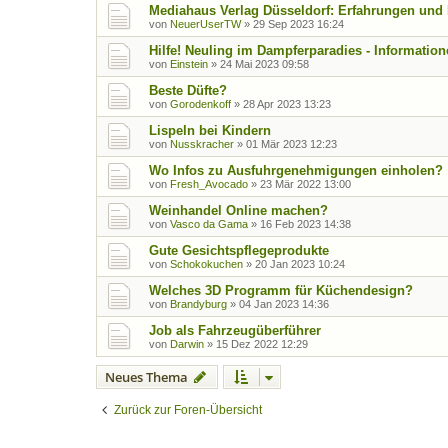
Mediahaus Verlag Düsseldorf: Erfahrungen und Ex
von
NeuerUserTW
»
29 Sep 2023 16:24
Hilfe! Neuling im Dampferparadies - Informatio
von
Einstein
»
24 Mai 2023 09:58
Beste Düfte?
von
Gorodenkoff
»
28 Apr 2023 13:23
Lispeln bei Kindern
von
Nusskracher
»
01 Mär 2023 12:23
Wo Infos zu Ausfuhrgenehmigungen einholen?
von
Fresh_Avocado
»
23 Mär 2022 13:00
Weinhandel Online machen?
von
Vasco da Gama
»
16 Feb 2023 14:38
Gute Gesichtspflegeprodukte
von
Schokokuchen
»
20 Jan 2023 10:24
Welches 3D Programm für Küchendesign?
von
Brandyburg
»
04 Jan 2023 14:36
Job als Fahrzeugüberführer
von
Darwin
»
15 Dez 2022 12:29
Neues Thema
Zurück zur Foren-Übersicht