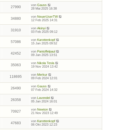
von
Gauss
27990
28 Mai 2025 16:38
von
NeuerUserTW
34880
12 Feb 2025 14:31
von
Akinyi
31910
03 Feb 2025 09:12
von
Karottenkopf
57086
15 Jan 2025 09:52
von
Pantoffelpaul
42452
09 Jan 2025 13:51
von
Nikola Tesla
35063
19 Nov 2024 13:42
von
Merkur
118695
09 Feb 2024 12:01
von
Gauss
26490
07 Feb 2024 14:32
von
Lavendel
26358
05 Jan 2024 16:01
von
Newton
70927
21 Nov 2023 12:49
von
Karottenkopf
47683
06 Okt 2023 12:23